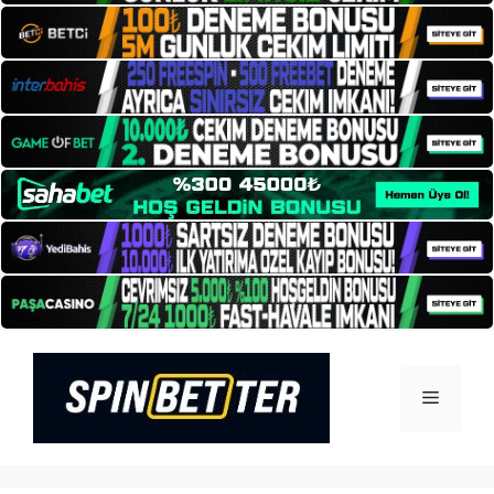
İçeriğe
atla
Menü