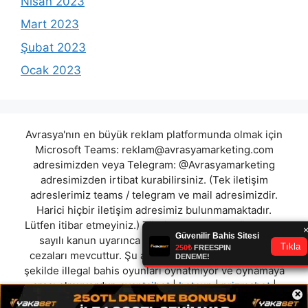
Nisan 2023
Mart 2023
Şubat 2023
Ocak 2023
Avrasya'nın en büyük reklam platformunda olmak için
Microsoft Teams:
reklam@avrasyamarketing.com
adresimizden veya Telegram: @Avrasyamarketing
adresimizden irtibat kurabilirsiniz. (Tek iletişim
adreslerimiz teams / telegram ve mail adresimizdir.
Harici hiçbir iletişim adresimiz bulunmamaktadır.
Lütfen itibar etmeyiniz.) Türkiye yasalarına göre 7258
sayılı kanun uyarınca yasa dışı bahis oynamanın
cezaları mevcuttur. Şu an bulunduğunuz site hiç bir
şekilde illegal bahis oyunları oynatmıyor ve oynamaya
aracı olmuyordur.
avantajbet
|
betcup
|
prizmabet
|
×
betpipo
|
ondobet
|
betlena
|
iddaci
|
betloves