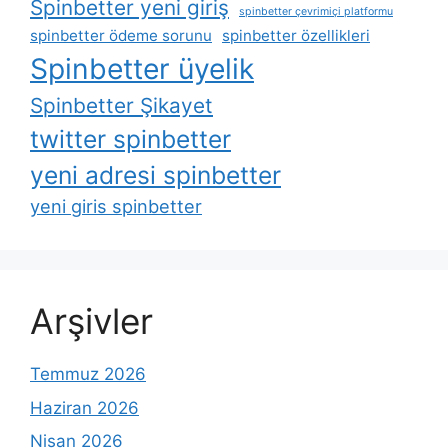
Spinbetter yeni giriş
spinbetter çevrimiçi platformu
spinbetter ödeme sorunu
spinbetter özellikleri
Spinbetter üyelik
Spinbetter Şikayet
twitter spinbetter
yeni adresi spinbetter
yeni giris spinbetter
Arşivler
Temmuz 2026
Haziran 2026
Nisan 2026