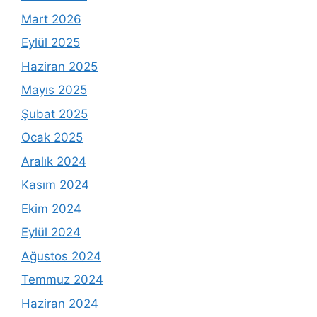
Mart 2026
Eylül 2025
Haziran 2025
Mayıs 2025
Şubat 2025
Ocak 2025
Aralık 2024
Kasım 2024
Ekim 2024
Eylül 2024
Ağustos 2024
Temmuz 2024
Haziran 2024