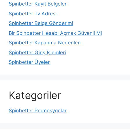
Spinbetter Kayıt Belgeleri
Spinbetter Tv Adresi
Spinbetter Belge Gönderimi
Bir Spinbetter Hesabı Açmak Güvenli Mi
Spinbetter Kapanma Nedenleri
Spinbetter Giriş İşlemleri
Spinbetter Üyeler
Kategoriler
Spinbetter Promosyonlar