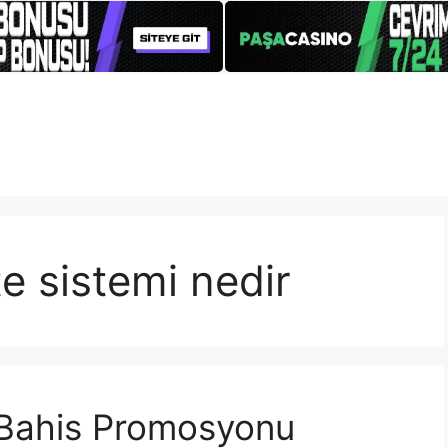
te sistemi nedir
 Bahis Promosyonu