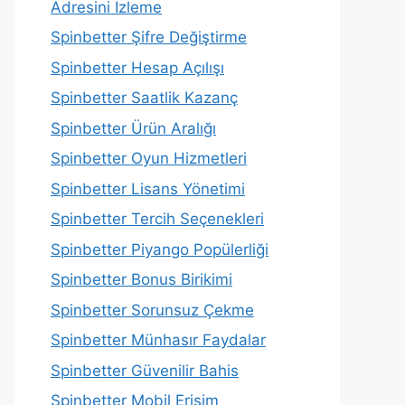
Adresini İzleme
Spinbetter Şifre Değiştirme
Spinbetter Hesap Açılışı
Spinbetter Saatlik Kazanç
Spinbetter Ürün Aralığı
Spinbetter Oyun Hizmetleri
Spinbetter Lisans Yönetimi
Spinbetter Tercih Seçenekleri
Spinbetter Piyango Popülerliği
Spinbetter Bonus Birikimi
Spinbetter Sorunsuz Çekme
Spinbetter Münhasır Faydalar
Spinbetter Güvenilir Bahis
Spinbetter Mobil Erişim