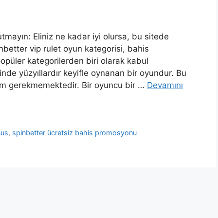
mayın: Eliniz ne kadar iyi olursa, bu sitede
inbetter vip rulet oyun kategorisi, bahis
popüler kategorilerden biri olarak kabul
rinde yüzyıllardır keyifle oynanan bir oyundur. Bu
im gerekmemektedir. Bir oyuncu bir …
Devamını
nus
,
spinbetter ücretsiz bahis promosyonu