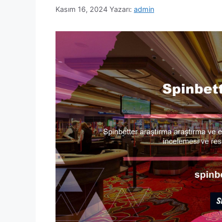
Kasım 16, 2024
Yazarı:
admin