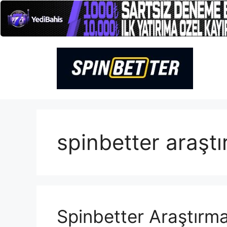
İçeriğe
atla
spinbetter araşt
Spinbetter Araştırm