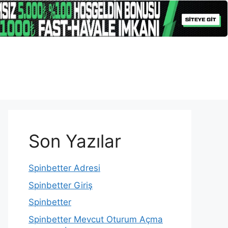
Son Yazılar
Spinbetter Adresi
Spinbetter Giriş
Spinbetter
Spinbetter Mevcut Oturum Açma