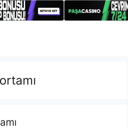
 ortamı
tamı