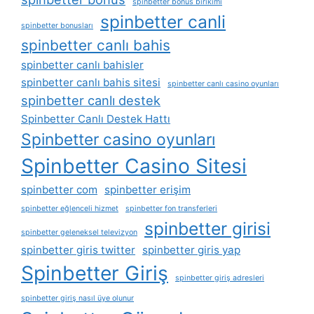
spinbetter bonus birikimi
spinbetter canli
spinbetter bonusları
spinbetter canlı bahis
spinbetter canlı bahisler
spinbetter canlı bahis sitesi
spinbetter canlı casino oyunları
spinbetter canlı destek
Spinbetter Canlı Destek Hattı
Spinbetter casino oyunları
Spinbetter Casino Sitesi
spinbetter com
spinbetter erişim
spinbetter eğlenceli hizmet
spinbetter fon transferleri
spinbetter girisi
spinbetter geleneksel televizyon
spinbetter giris twitter
spinbetter giris yap
Spinbetter Giriş
spinbetter giriş adresleri
spinbetter giriş nasıl üye olunur