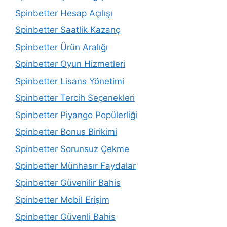
Spinbetter Hesap Açılışı
Spinbetter Saatlik Kazanç
Spinbetter Ürün Aralığı
Spinbetter Oyun Hizmetleri
Spinbetter Lisans Yönetimi
Spinbetter Tercih Seçenekleri
Spinbetter Piyango Popülerliği
Spinbetter Bonus Birikimi
Spinbetter Sorunsuz Çekme
Spinbetter Münhasır Faydalar
Spinbetter Güvenilir Bahis
Spinbetter Mobil Erişim
Spinbetter Güvenli Bahis