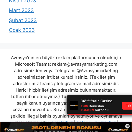
Nisan 2023
Mart 2023
Şubat 2023
Ocak 2023
Avrasya'nın en büyük reklam platformunda olmak için
Microsoft Teams:
reklam@avrasyamarketing.com
adresimizden veya Telegram: @Avrasyamarketing
adresimizden irtibat kurabilirsiniz. (Tek iletişim
adreslerimiz teams / telegram ve mail adresimizdir.
Harici hiçbir iletişim adresimiz bulunmamaktadır.
Lütfen itibar etmeyiniz.) Türkiye yasalarına göre 7258
sayılı kanun uyarınca yasa dışı bahis oynamanın
cezaları mevcuttur. Şu an bulunduğunuz site hiç bir
şekilde illegal bahis oyunları oynatmıyor ve oynamaya
aracı olmuyordur.
avantajbet
|
betcup
|
prizmabet
|
×
betpipo
|
ondobet
|
betlena
|
iddaci
|
betloves