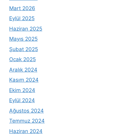
Mart 2026
Eylül 2025
Haziran 2025
Mayıs 2025
Şubat 2025
Ocak 2025
Aralık 2024
Kasım 2024
Ekim 2024
Eylül 2024
Ağustos 2024
Temmuz 2024
Haziran 2024