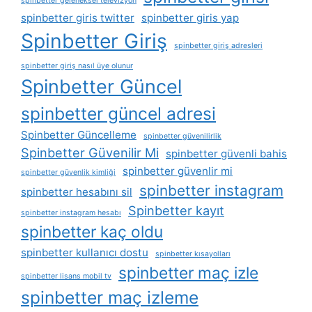
spinbetter geleneksel televizyon
spinbetter giris twitter
spinbetter giris yap
Spinbetter Giriş
spinbetter giriş adresleri
spinbetter giriş nasıl üye olunur
Spinbetter Güncel
spinbetter güncel adresi
Spinbetter Güncelleme
spinbetter güvenilirlik
Spinbetter Güvenilir Mi
spinbetter güvenli bahis
spinbetter güvenlir mi
spinbetter güvenlik kimliği
spinbetter instagram
spinbetter hesabını sil
Spinbetter kayıt
spinbetter instagram hesabı
spinbetter kaç oldu
spinbetter kullanıcı dostu
spinbetter kısayolları
spinbetter maç izle
spinbetter lisans mobil tv
spinbetter maç izleme