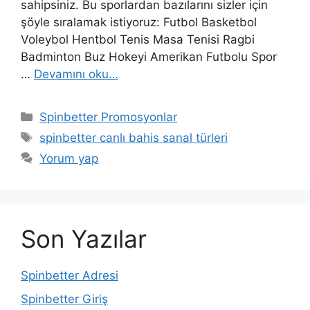
sahipsiniz. Bu sporlardan bazılarını sizler için
şöyle sıralamak istiyoruz: Futbol Basketbol
Voleybol Hentbol Tenis Masa Tenisi Ragbi
Badminton Buz Hokeyi Amerikan Futbolu Spor
…
Devamını oku…
Kategoriler
Spinbetter Promosyonlar
Etiketler
spinbetter canlı bahis sanal türleri
Yorum yap
Son Yazılar
Spinbetter Adresi
Spinbetter Giriş