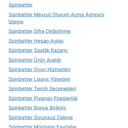
Spinbetter
Spinbetter Mevcut Oturum Açma Adresini
İzleme
Spinbetter Şifre Değiştirme
Spinbetter Hesap Açılışı
Spinbetter Saatlik Kazanç
Spinbetter Ürün Aralığı
Spinbetter Oyun Hizmetleri
Spinbetter Lisans Yönetimi
Spinbetter Tercih Seçenekleri
Spinbetter Piyango Popülerliği
Spinbetter Bonus Birikimi
Spinbetter Sorunsuz Çekme
Spinbetter Münhasır Faydalar