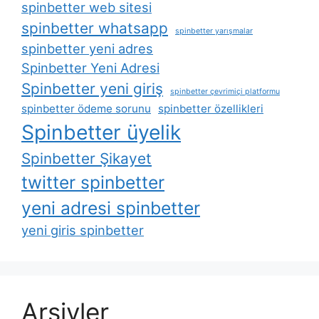
spinbetter web sitesi
spinbetter whatsapp
spinbetter yarışmalar
spinbetter yeni adres
Spinbetter Yeni Adresi
Spinbetter yeni giriş
spinbetter çevrimiçi platformu
spinbetter ödeme sorunu
spinbetter özellikleri
Spinbetter üyelik
Spinbetter Şikayet
twitter spinbetter
yeni adresi spinbetter
yeni giris spinbetter
Arşivler