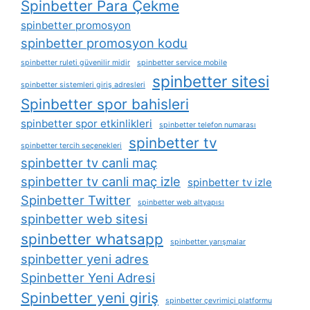
Spinbetter Para Çekme
spinbetter promosyon
spinbetter promosyon kodu
spinbetter ruleti güvenilir midir
spinbetter service mobile
spinbetter sitesi
spinbetter sistemleri giriş adresleri
Spinbetter spor bahisleri
spinbetter spor etkinlikleri
spinbetter telefon numarası
spinbetter tv
spinbetter tercih seçenekleri
spinbetter tv canli maç
spinbetter tv canli maç izle
spinbetter tv izle
Spinbetter Twitter
spinbetter web altyapısı
spinbetter web sitesi
spinbetter whatsapp
spinbetter yarışmalar
spinbetter yeni adres
Spinbetter Yeni Adresi
Spinbetter yeni giriş
spinbetter çevrimiçi platformu