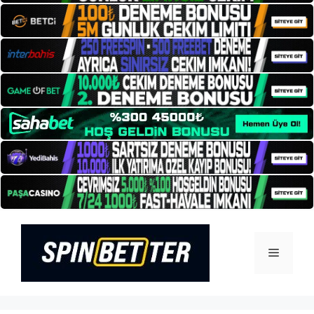
İçeriğe
atla
Menü