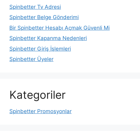
Spinbetter Tv Adresi
Spinbetter Belge Gönderimi
Bir Spinbetter Hesabı Açmak Güvenli Mi
Spinbetter Kapanma Nedenleri
Spinbetter Giriş İşlemleri
Spinbetter Üyeler
Kategoriler
Spinbetter Promosyonlar