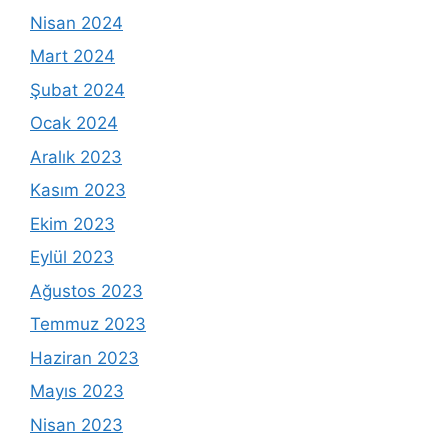
Nisan 2024
Mart 2024
Şubat 2024
Ocak 2024
Aralık 2023
Kasım 2023
Ekim 2023
Eylül 2023
Ağustos 2023
Temmuz 2023
Haziran 2023
Mayıs 2023
Nisan 2023