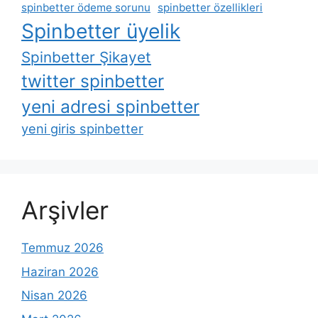
spinbetter ödeme sorunu
spinbetter özellikleri
Spinbetter üyelik
Spinbetter Şikayet
twitter spinbetter
yeni adresi spinbetter
yeni giris spinbetter
Arşivler
Temmuz 2026
Haziran 2026
Nisan 2026