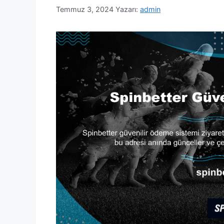
Temmuz 3, 2024
Yazarı:
admin