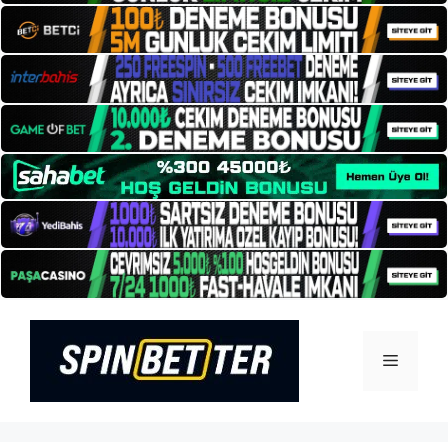
İçeriğe
atla
Menü