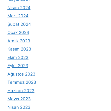
Nisan 2024
Mart 2024
Şubat 2024
Ocak 2024
Aralık 2023
Kasım 2023
Ekim 2023
Eylül 2023
Ağustos 2023
Temmuz 2023
Haziran 2023
Mayıs 2023
Nisan 2023