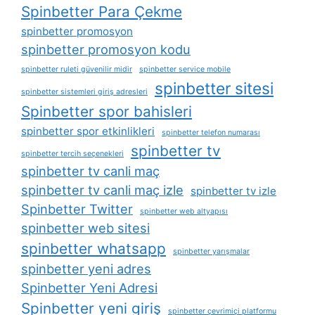
Spinbetter Para Çekme
spinbetter promosyon
spinbetter promosyon kodu
spinbetter ruleti güvenilir midir
spinbetter service mobile
spinbetter sitesi
spinbetter sistemleri giriş adresleri
Spinbetter spor bahisleri
spinbetter spor etkinlikleri
spinbetter telefon numarası
spinbetter tv
spinbetter tercih seçenekleri
spinbetter tv canli maç
spinbetter tv canli maç izle
spinbetter tv izle
Spinbetter Twitter
spinbetter web altyapısı
spinbetter web sitesi
spinbetter whatsapp
spinbetter yarışmalar
spinbetter yeni adres
Spinbetter Yeni Adresi
Spinbetter yeni giriş
spinbetter çevrimiçi platformu