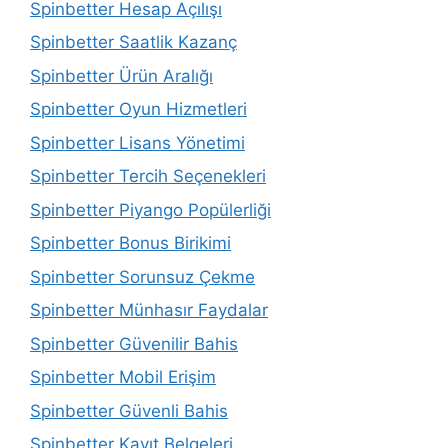
Spinbetter Hesap Açılışı
Spinbetter Saatlik Kazanç
Spinbetter Ürün Aralığı
Spinbetter Oyun Hizmetleri
Spinbetter Lisans Yönetimi
Spinbetter Tercih Seçenekleri
Spinbetter Piyango Popülerliği
Spinbetter Bonus Birikimi
Spinbetter Sorunsuz Çekme
Spinbetter Münhasır Faydalar
Spinbetter Güvenilir Bahis
Spinbetter Mobil Erişim
Spinbetter Güvenli Bahis
Spinbetter Kayıt Belgeleri