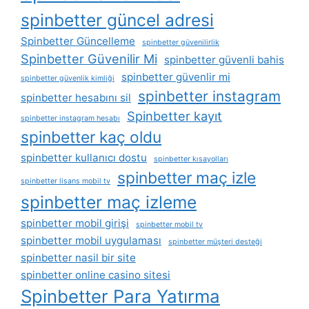
spinbetter güncel adresi
Spinbetter Güncelleme
spinbetter güvenilirlik
Spinbetter Güvenilir Mi
spinbetter güvenli bahis
spinbetter güvenlir mi
spinbetter güvenlik kimliği
spinbetter instagram
spinbetter hesabını sil
Spinbetter kayıt
spinbetter instagram hesabı
spinbetter kaç oldu
spinbetter kullanıcı dostu
spinbetter kısayolları
spinbetter maç izle
spinbetter lisans mobil tv
spinbetter maç izleme
spinbetter mobil girişi
spinbetter mobil tv
spinbetter mobil uygulaması
spinbetter müşteri desteği
spinbetter nasil bir site
spinbetter online casino sitesi
Spinbetter Para Yatırma