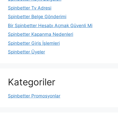
Spinbetter Tv Adresi
Spinbetter Belge Gönderimi
Bir Spinbetter Hesabı Açmak Güvenli Mi
Spinbetter Kapanma Nedenleri
Spinbetter Giriş İşlemleri
Spinbetter Üyeler
Kategoriler
Spinbetter Promosyonlar