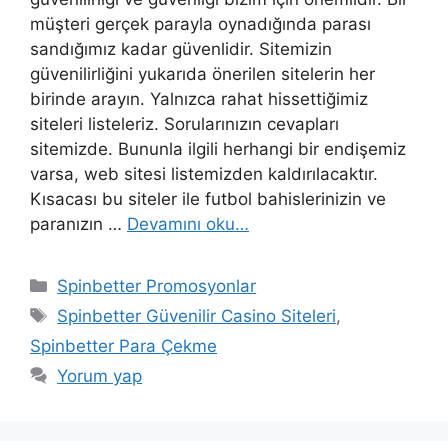
müşteri gerçek parayla oynadığında parası
sandığımız kadar güvenlidir. Sitemizin
güvenilirliğini yukarıda önerilen sitelerin her
birinde arayın. Yalnızca rahat hissettiğimiz
siteleri listeleriz. Sorularınızın cevapları
sitemizde. Bununla ilgili herhangi bir endişemiz
varsa, web sitesi listemizden kaldırılacaktır.
Kısacası bu siteler ile futbol bahislerinizin ve
paranızın …
Devamını oku…
Kategoriler
Spinbetter Promosyonlar
Etiketler
Spinbetter Güvenilir Casino Siteleri
,
Spinbetter Para Çekme
Yorum yap