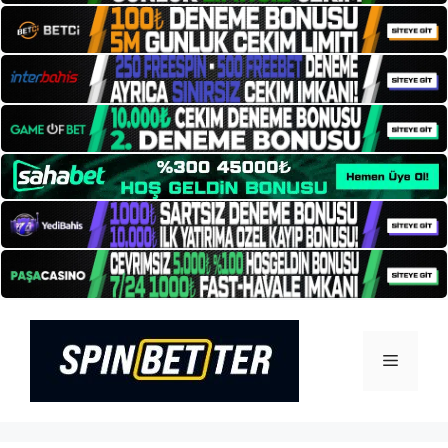
İçeriğe
atla
Menü