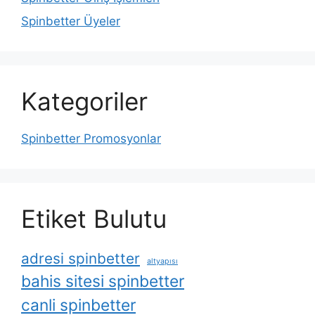
Spinbetter Üyeler
Kategoriler
Spinbetter Promosyonlar
Etiket Bulutu
adresi spinbetter
altyapısı
bahis sitesi spinbetter
canli spinbetter