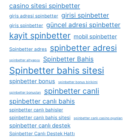
casino sitesi spinbetter
girisi spinbetter
giris adresi spinbetter
güncel adresi spinbetter
giris spinbetter
kayit spinbetter
mobil spinbetter
spinbetter adresi
Spinbetter adres
Spinbetter Bahis
spinbetter altyapısı
Spinbetter bahis sitesi
spinbetter bonus
spinbetter bonus birikimi
spinbetter canli
spinbetter bonusları
spinbetter canlı bahis
spinbetter canlı bahisler
spinbetter canlı bahis sitesi
spinbetter canlı casino oyunları
spinbetter canlı destek
Spinbetter Canlı Destek Hattı