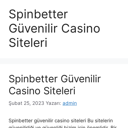
Spinbetter
Güvenilir Casino
Siteleri
Spinbetter Güvenilir
Casino Siteleri
Şubat 25, 2023
Yazarı:
admin
Spinbetter güvenilir casino siteleri Bu sitelerin
güvenilirliği ve güvenliği bizim için önemlidir. Bir