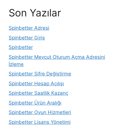
Son Yazılar
Spinbetter Adresi
Spinbetter Giriş
Spinbetter
Spinbetter Mevcut Oturum Açma Adresini
İzleme
Spinbetter Şifre Değiştirme
Spinbetter Hesap Açılışı
Spinbetter Saatlik Kazanç
Spinbetter Ürün Aralığı
Spinbetter Oyun Hizmetleri
Spinbetter Lisans Yönetimi