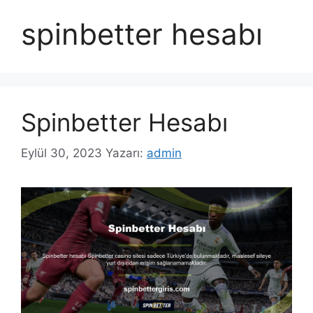
spinbetter hesabı
Spinbetter Hesabı
Eylül 30, 2023
Yazarı:
admin