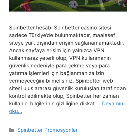
Spinbetter hesabı Spinbetter casino sitesi
sadece Türkiye’de bulunmaktadır, maalesef
siteye yurt dışından erişim sağlanamamaktadır.
Ancak sayfaya erişim için yalnızca VPN
kullanmanız yeterli olup, VPN kullanmanın
güvenlik nedeniyle para çekme veya para
yatırma işlemleri için bağlanmanıza izin
vermeyeceğini bilmelisiniz. Spinbetter web
sitesi uluslararası güvenlik kuruluşları tarafından
kontrol edilmekte olup, Spinbetter her zaman
kullanıcı bilgilerinin gizliliğine dikkat …
Devamını
oku…
Kategoriler
Spinbetter Promosyonlar