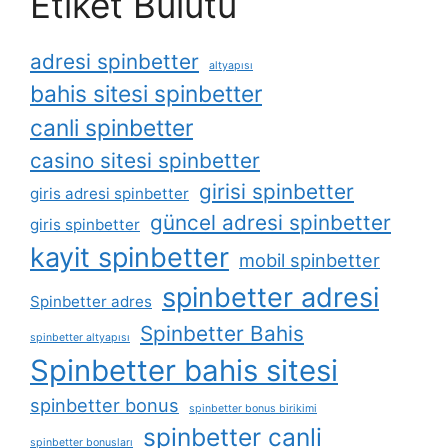
Etiket Bulutu
adresi spinbetter
altyapısı
bahis sitesi spinbetter
canli spinbetter
casino sitesi spinbetter
girisi spinbetter
giris adresi spinbetter
güncel adresi spinbetter
giris spinbetter
kayit spinbetter
mobil spinbetter
spinbetter adresi
Spinbetter adres
Spinbetter Bahis
spinbetter altyapısı
Spinbetter bahis sitesi
spinbetter bonus
spinbetter bonus birikimi
spinbetter canli
spinbetter bonusları