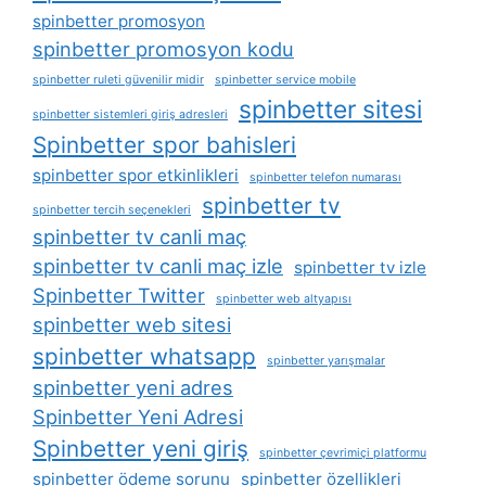
spinbetter promosyon
spinbetter promosyon kodu
spinbetter ruleti güvenilir midir
spinbetter service mobile
spinbetter sitesi
spinbetter sistemleri giriş adresleri
Spinbetter spor bahisleri
spinbetter spor etkinlikleri
spinbetter telefon numarası
spinbetter tv
spinbetter tercih seçenekleri
spinbetter tv canli maç
spinbetter tv canli maç izle
spinbetter tv izle
Spinbetter Twitter
spinbetter web altyapısı
spinbetter web sitesi
spinbetter whatsapp
spinbetter yarışmalar
spinbetter yeni adres
Spinbetter Yeni Adresi
Spinbetter yeni giriş
spinbetter çevrimiçi platformu
spinbetter ödeme sorunu
spinbetter özellikleri