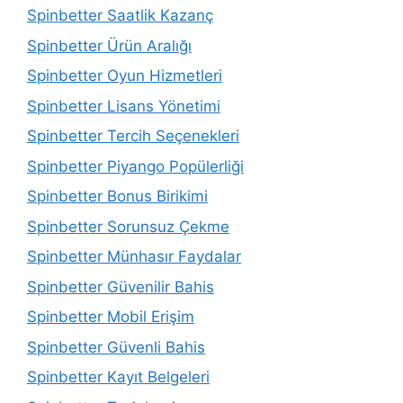
Spinbetter Saatlik Kazanç
Spinbetter Ürün Aralığı
Spinbetter Oyun Hizmetleri
Spinbetter Lisans Yönetimi
Spinbetter Tercih Seçenekleri
Spinbetter Piyango Popülerliği
Spinbetter Bonus Birikimi
Spinbetter Sorunsuz Çekme
Spinbetter Münhasır Faydalar
Spinbetter Güvenilir Bahis
Spinbetter Mobil Erişim
Spinbetter Güvenli Bahis
Spinbetter Kayıt Belgeleri