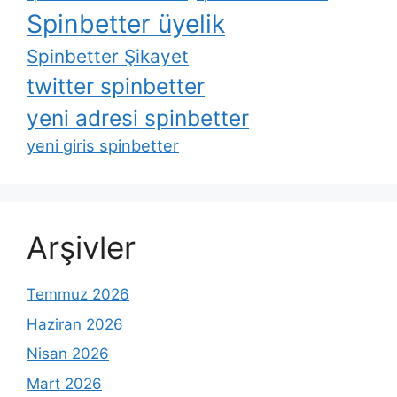
Spinbetter üyelik
Spinbetter Şikayet
twitter spinbetter
yeni adresi spinbetter
yeni giris spinbetter
Arşivler
Temmuz 2026
Haziran 2026
Nisan 2026
Mart 2026