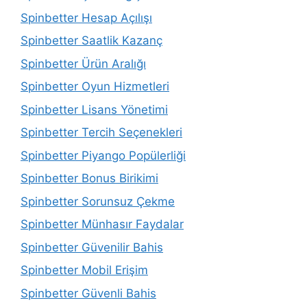
Spinbetter Hesap Açılışı
Spinbetter Saatlik Kazanç
Spinbetter Ürün Aralığı
Spinbetter Oyun Hizmetleri
Spinbetter Lisans Yönetimi
Spinbetter Tercih Seçenekleri
Spinbetter Piyango Popülerliği
Spinbetter Bonus Birikimi
Spinbetter Sorunsuz Çekme
Spinbetter Münhasır Faydalar
Spinbetter Güvenilir Bahis
Spinbetter Mobil Erişim
Spinbetter Güvenli Bahis