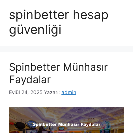
spinbetter hesap
güvenliği
Spinbetter Münhasır
Faydalar
Eylül 24, 2025
Yazarı:
admin