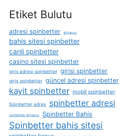
Etiket Bulutu
adresi spinbetter
altyapısı
bahis sitesi spinbetter
canli spinbetter
casino sitesi spinbetter
girisi spinbetter
giris adresi spinbetter
güncel adresi spinbetter
giris spinbetter
kayit spinbetter
mobil spinbetter
spinbetter adresi
Spinbetter adres
Spinbetter Bahis
spinbetter altyapısı
Spinbetter bahis sitesi
spinbetter bonus