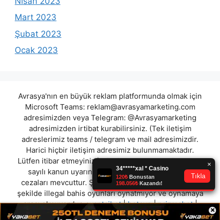
Nisan 2023
Mart 2023
Şubat 2023
Ocak 2023
Avrasya'nın en büyük reklam platformunda olmak için
Microsoft Teams:
reklam@avrasyamarketing.com
adresimizden veya Telegram: @Avrasyamarketing
adresimizden irtibat kurabilirsiniz. (Tek iletişim
adreslerimiz teams / telegram ve mail adresimizdir.
Harici hiçbir iletişim adresimiz bulunmamaktadır.
Lütfen itibar etmeyiniz.) Türkiye yasalarına göre 7258
sayılı kanun uyarınca yasa dışı bahis oynamanın
cezaları mevcuttur. Şu an bulunduğunuz site hiç bir
şekilde illegal bahis oyunları oynatmıyor ve oynamaya
aracı olmuyordur.
avantajbet
|
betcup
|
prizmabet
|
×
betpipo
|
ondobet
|
betlena
|
iddaci
|
betloves