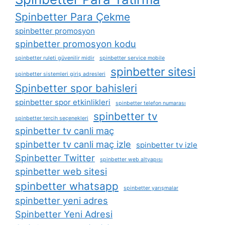
Spinbetter Para Çekme
spinbetter promosyon
spinbetter promosyon kodu
spinbetter ruleti güvenilir midir
spinbetter service mobile
spinbetter sitesi
spinbetter sistemleri giriş adresleri
Spinbetter spor bahisleri
spinbetter spor etkinlikleri
spinbetter telefon numarası
spinbetter tv
spinbetter tercih seçenekleri
spinbetter tv canli maç
spinbetter tv canli maç izle
spinbetter tv izle
Spinbetter Twitter
spinbetter web altyapısı
spinbetter web sitesi
spinbetter whatsapp
spinbetter yarışmalar
spinbetter yeni adres
Spinbetter Yeni Adresi