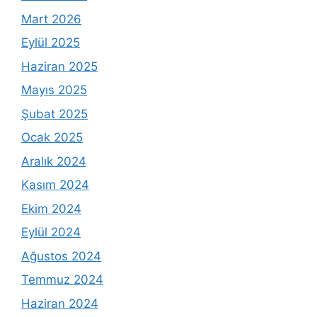
Mart 2026
Eylül 2025
Haziran 2025
Mayıs 2025
Şubat 2025
Ocak 2025
Aralık 2024
Kasım 2024
Ekim 2024
Eylül 2024
Ağustos 2024
Temmuz 2024
Haziran 2024