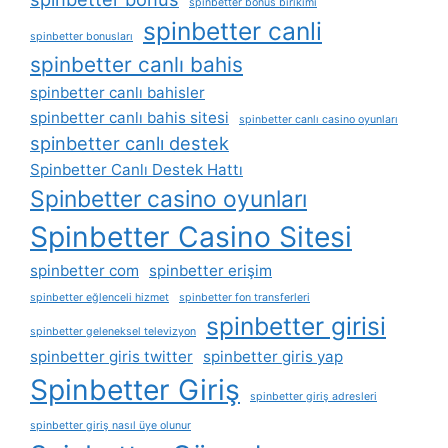
spinbetter bonus birikimi
spinbetter canli
spinbetter bonusları
spinbetter canlı bahis
spinbetter canlı bahisler
spinbetter canlı bahis sitesi
spinbetter canlı casino oyunları
spinbetter canlı destek
Spinbetter Canlı Destek Hattı
Spinbetter casino oyunları
Spinbetter Casino Sitesi
spinbetter com
spinbetter erişim
spinbetter eğlenceli hizmet
spinbetter fon transferleri
spinbetter girisi
spinbetter geleneksel televizyon
spinbetter giris twitter
spinbetter giris yap
Spinbetter Giriş
spinbetter giriş adresleri
spinbetter giriş nasıl üye olunur