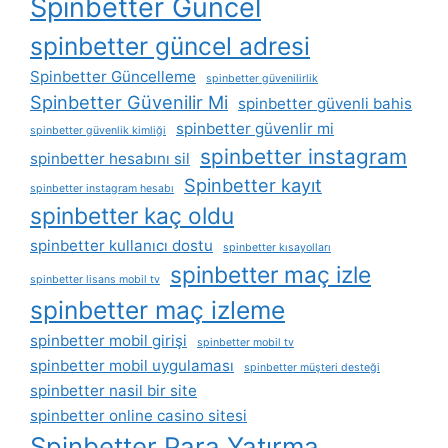
Spinbetter Güncel
spinbetter güncel adresi
Spinbetter Güncelleme
spinbetter güvenilirlik
Spinbetter Güvenilir Mi
spinbetter güvenli bahis
spinbetter güvenlir mi
spinbetter güvenlik kimliği
spinbetter instagram
spinbetter hesabını sil
Spinbetter kayıt
spinbetter instagram hesabı
spinbetter kaç oldu
spinbetter kullanıcı dostu
spinbetter kısayolları
spinbetter maç izle
spinbetter lisans mobil tv
spinbetter maç izleme
spinbetter mobil girişi
spinbetter mobil tv
spinbetter mobil uygulaması
spinbetter müşteri desteği
spinbetter nasil bir site
spinbetter online casino sitesi
Spinbetter Para Yatırma