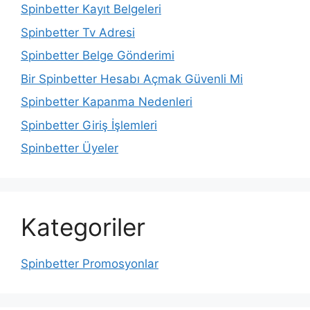
Spinbetter Kayıt Belgeleri
Spinbetter Tv Adresi
Spinbetter Belge Gönderimi
Bir Spinbetter Hesabı Açmak Güvenli Mi
Spinbetter Kapanma Nedenleri
Spinbetter Giriş İşlemleri
Spinbetter Üyeler
Kategoriler
Spinbetter Promosyonlar