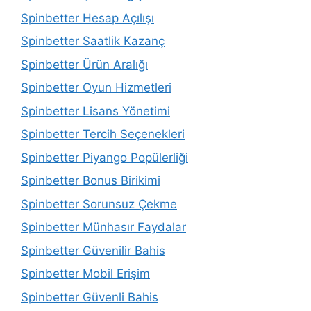
Spinbetter Hesap Açılışı
Spinbetter Saatlik Kazanç
Spinbetter Ürün Aralığı
Spinbetter Oyun Hizmetleri
Spinbetter Lisans Yönetimi
Spinbetter Tercih Seçenekleri
Spinbetter Piyango Popülerliği
Spinbetter Bonus Birikimi
Spinbetter Sorunsuz Çekme
Spinbetter Münhasır Faydalar
Spinbetter Güvenilir Bahis
Spinbetter Mobil Erişim
Spinbetter Güvenli Bahis