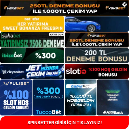
×
SPINBETTER GİRİŞ İÇİN TIKLAYINIZ!