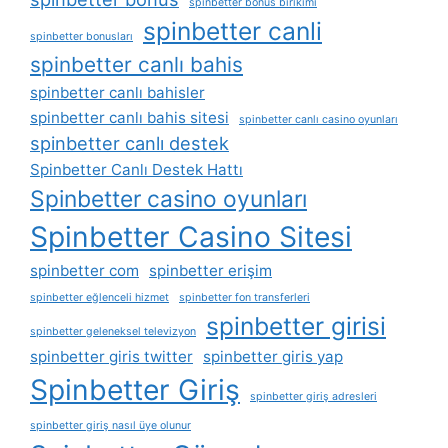
spinbetter bonus birikimi
spinbetter canli
spinbetter bonusları
spinbetter canlı bahis
spinbetter canlı bahisler
spinbetter canlı bahis sitesi
spinbetter canlı casino oyunları
spinbetter canlı destek
Spinbetter Canlı Destek Hattı
Spinbetter casino oyunları
Spinbetter Casino Sitesi
spinbetter com
spinbetter erişim
spinbetter eğlenceli hizmet
spinbetter fon transferleri
spinbetter girisi
spinbetter geleneksel televizyon
spinbetter giris twitter
spinbetter giris yap
Spinbetter Giriş
spinbetter giriş adresleri
spinbetter giriş nasıl üye olunur