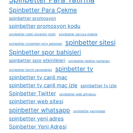
Spinbetter Para Çekme
spinbetter promosyon
spinbetter promosyon kodu
spinbetter ruleti güvenilir midir
spinbetter service mobile
spinbetter sitesi
spinbetter sistemleri giriş adresleri
Spinbetter spor bahisleri
spinbetter spor etkinlikleri
spinbetter telefon numarası
spinbetter tv
spinbetter tercih seçenekleri
spinbetter tv canli maç
spinbetter tv canli maç izle
spinbetter tv izle
Spinbetter Twitter
spinbetter web altyapısı
spinbetter web sitesi
spinbetter whatsapp
spinbetter yarışmalar
spinbetter yeni adres
Spinbetter Yeni Adresi