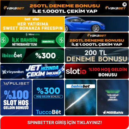
×
SPINBETTER GİRİŞ İÇİN TIKLAYINIZ!