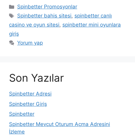
Kategoriler
Spinbetter Promosyonlar
Etiketler
Spinbetter bahis sitesi
,
spinbetter canlı
casino ve oyun sitesi
,
spinbetter mini oyunlara
giriş
Yorum yap
Son Yazılar
Spinbetter Adresi
Spinbetter Giriş
Spinbetter
Spinbetter Mevcut Oturum Açma Adresini
İzleme