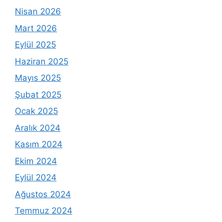
Nisan 2026
Mart 2026
Eylül 2025
Haziran 2025
Mayıs 2025
Şubat 2025
Ocak 2025
Aralık 2024
Kasım 2024
Ekim 2024
Eylül 2024
Ağustos 2024
Temmuz 2024