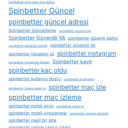
spinbetter giriş nasıl üye olunur
Spinbetter Güncel
spinbetter güncel adresi
Spinbetter Güncelleme
spinbetter güvenilirlik
Spinbetter Güvenilir Mi
spinbetter güvenli bahis
spinbetter güvenlir mi
spinbetter güvenlik kimliği
spinbetter instagram
spinbetter hesabını sil
Spinbetter kayıt
spinbetter instagram hesabı
spinbetter kaç oldu
spinbetter kullanıcı dostu
spinbetter kısayolları
spinbetter maç izle
spinbetter lisans mobil tv
spinbetter maç izleme
spinbetter mobil girişi
spinbetter mobil tv
spinbetter mobil uygulaması
spinbetter müşteri desteği
spinbetter nasil bir site
spinbetter online casino sitesi