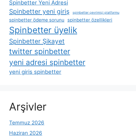
Spinbetter Yeni Adresi
Spinbetter yeni giriş
spinbetter çevrimiçi platformu
spinbetter ödeme sorunu
spinbetter özellikleri
Spinbetter üyelik
Spinbetter Şikayet
twitter spinbetter
yeni adresi spinbetter
yeni giris spinbetter
Arşivler
Temmuz 2026
Haziran 2026