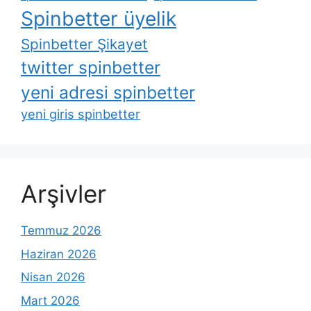
Spinbetter üyelik
Spinbetter Şikayet
twitter spinbetter
yeni adresi spinbetter
yeni giris spinbetter
Arşivler
Temmuz 2026
Haziran 2026
Nisan 2026
Mart 2026