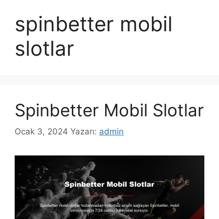
spinbetter mobil
slotlar
Spinbetter Mobil Slotlar
Ocak 3, 2024
Yazarı:
admin