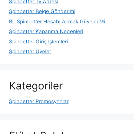
Spinbetter Tv Adresi
Spinbetter Belge Gönderimi
Bir Spinbetter Hesabı Açmak Güvenli Mi
Spinbetter Kapanma Nedenleri
Spinbetter Giriş İşlemleri
Spinbetter Üyeler
Kategoriler
Spinbetter Promosyonlar