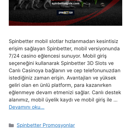
Spinbetter mobil slotlar hızlanmadan kesintisiz
erişim sağlayan Spinbetter, mobil versiyonunda
7/24 casino eğlencesi sunuyor. Mobil giriş
seçeneğini kullanarak Spinbetter 3D Slots ve
Canlı Casinoya bağlanın ve cep telefonunuzdan
istediğiniz zaman erişin. Avantajları ve yüksek
geliri olan en ünlü platform, para kazanırken
eğlenmeye devam etmenizi sağlar. Canlı destek
alanımız, mobil üyelik kaydı ve mobil giriş ile …
Devamını oku…
Kategoriler
Spinbetter Promosyonlar