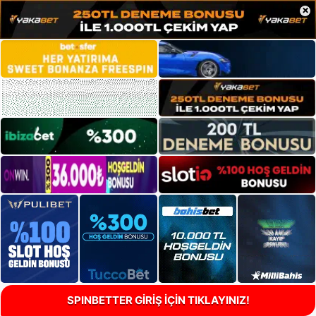
×
SPINBETTER GİRİŞ İÇİN TIKLAYINIZ!