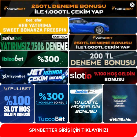
×
SPINBETTER GİRİŞ İÇİN TIKLAYINIZ!