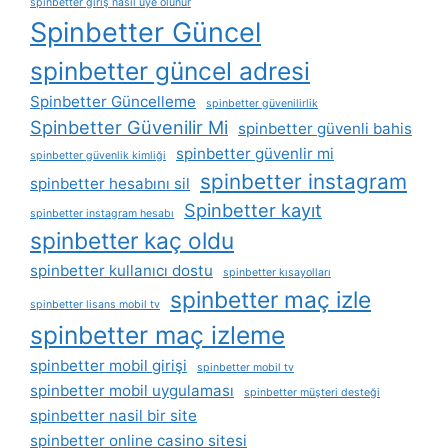
spinbetter giriş nasıl üye olunur
Spinbetter Güncel
spinbetter güncel adresi
Spinbetter Güncelleme
spinbetter güvenilirlik
Spinbetter Güvenilir Mi
spinbetter güvenli bahis
spinbetter güvenlir mi
spinbetter güvenlik kimliği
spinbetter instagram
spinbetter hesabını sil
Spinbetter kayıt
spinbetter instagram hesabı
spinbetter kaç oldu
spinbetter kullanıcı dostu
spinbetter kısayolları
spinbetter maç izle
spinbetter lisans mobil tv
spinbetter maç izleme
spinbetter mobil girişi
spinbetter mobil tv
spinbetter mobil uygulaması
spinbetter müşteri desteği
spinbetter nasil bir site
spinbetter online casino sitesi