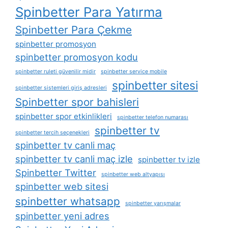
Spinbetter Para Yatırma
Spinbetter Para Çekme
spinbetter promosyon
spinbetter promosyon kodu
spinbetter ruleti güvenilir midir
spinbetter service mobile
spinbetter sitesi
spinbetter sistemleri giriş adresleri
Spinbetter spor bahisleri
spinbetter spor etkinlikleri
spinbetter telefon numarası
spinbetter tv
spinbetter tercih seçenekleri
spinbetter tv canli maç
spinbetter tv canli maç izle
spinbetter tv izle
Spinbetter Twitter
spinbetter web altyapısı
spinbetter web sitesi
spinbetter whatsapp
spinbetter yarışmalar
spinbetter yeni adres