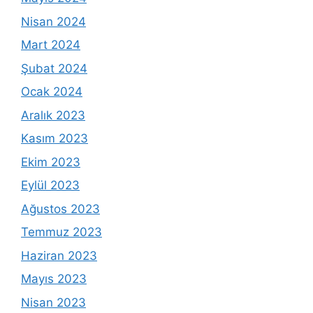
Nisan 2024
Mart 2024
Şubat 2024
Ocak 2024
Aralık 2023
Kasım 2023
Ekim 2023
Eylül 2023
Ağustos 2023
Temmuz 2023
Haziran 2023
Mayıs 2023
Nisan 2023