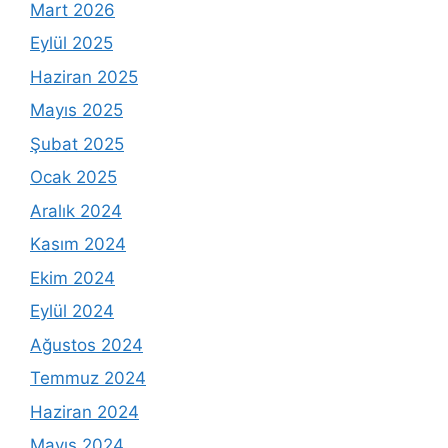
Mart 2026
Eylül 2025
Haziran 2025
Mayıs 2025
Şubat 2025
Ocak 2025
Aralık 2024
Kasım 2024
Ekim 2024
Eylül 2024
Ağustos 2024
Temmuz 2024
Haziran 2024
Mayıs 2024