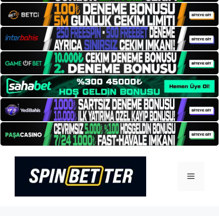
İçeriğe
atla
Menü