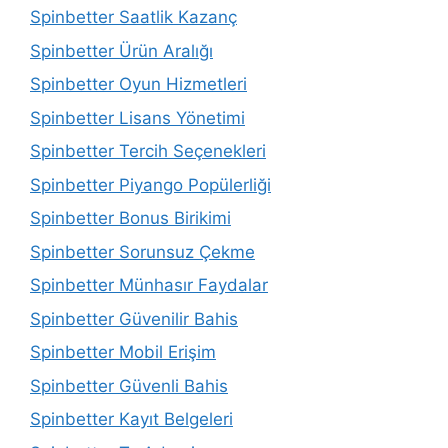
Spinbetter Saatlik Kazanç
Spinbetter Ürün Aralığı
Spinbetter Oyun Hizmetleri
Spinbetter Lisans Yönetimi
Spinbetter Tercih Seçenekleri
Spinbetter Piyango Popülerliği
Spinbetter Bonus Birikimi
Spinbetter Sorunsuz Çekme
Spinbetter Münhasır Faydalar
Spinbetter Güvenilir Bahis
Spinbetter Mobil Erişim
Spinbetter Güvenli Bahis
Spinbetter Kayıt Belgeleri