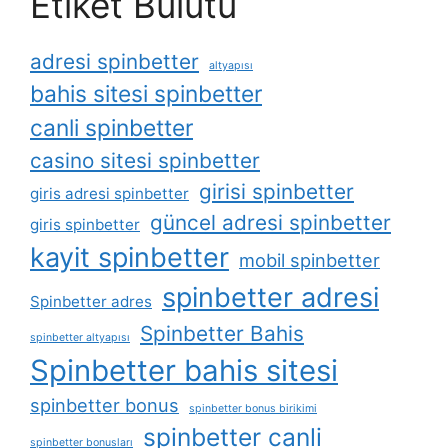
Etiket Bulutu
adresi spinbetter
altyapısı
bahis sitesi spinbetter
canli spinbetter
casino sitesi spinbetter
girisi spinbetter
giris adresi spinbetter
güncel adresi spinbetter
giris spinbetter
kayit spinbetter
mobil spinbetter
spinbetter adresi
Spinbetter adres
Spinbetter Bahis
spinbetter altyapısı
Spinbetter bahis sitesi
spinbetter bonus
spinbetter bonus birikimi
spinbetter canli
spinbetter bonusları