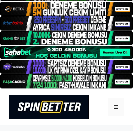
İçeriğe
atla
Menü