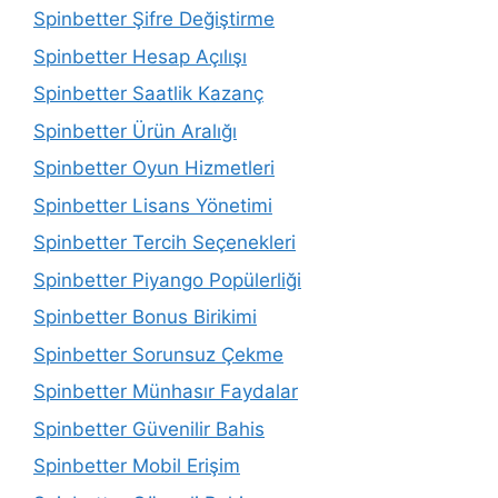
Spinbetter Şifre Değiştirme
Spinbetter Hesap Açılışı
Spinbetter Saatlik Kazanç
Spinbetter Ürün Aralığı
Spinbetter Oyun Hizmetleri
Spinbetter Lisans Yönetimi
Spinbetter Tercih Seçenekleri
Spinbetter Piyango Popülerliği
Spinbetter Bonus Birikimi
Spinbetter Sorunsuz Çekme
Spinbetter Münhasır Faydalar
Spinbetter Güvenilir Bahis
Spinbetter Mobil Erişim