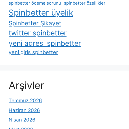
spinbetter ödeme sorunu
spinbetter özellikleri
Spinbetter üyelik
Spinbetter Şikayet
twitter spinbetter
yeni adresi spinbetter
yeni giris spinbetter
Arşivler
Temmuz 2026
Haziran 2026
Nisan 2026