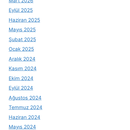
Mart 2026
Eylül 2025
Haziran 2025
Mayıs 2025
Şubat 2025
Ocak 2025
Aralık 2024
Kasım 2024
Ekim 2024
Eylül 2024
Ağustos 2024
Temmuz 2024
Haziran 2024
Mayıs 2024