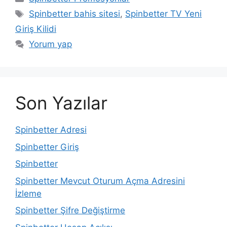
Etiketler
Spinbetter bahis sitesi
,
Spinbetter TV Yeni
Giriş Kilidi
Yorum yap
Son Yazılar
Spinbetter Adresi
Spinbetter Giriş
Spinbetter
Spinbetter Mevcut Oturum Açma Adresini
İzleme
Spinbetter Şifre Değiştirme