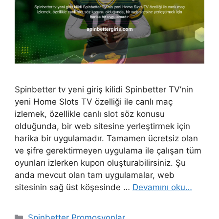
Spinbetter tv yeni giriş kilidi Spinbetter TV’nin
yeni Home Slots TV özelliği ile canlı maç
izlemek, özellikle canlı slot söz konusu
olduğunda, bir web sitesine yerleştirmek için
harika bir uygulamadır. Tamamen ücretsiz olan
ve şifre gerektirmeyen uygulama ile çalışan tüm
oyunları izlerken kupon oluşturabilirsiniz. Şu
anda mevcut olan tam uygulamalar, web
sitesinin sağ üst köşesinde …
Devamını oku…
Kategoriler
Spinbetter Promosyonlar