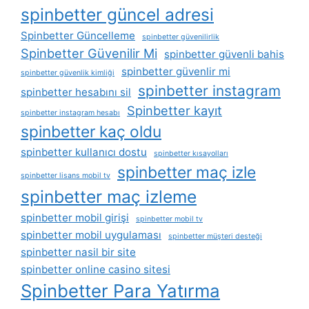
spinbetter güncel adresi
Spinbetter Güncelleme
spinbetter güvenilirlik
Spinbetter Güvenilir Mi
spinbetter güvenli bahis
spinbetter güvenlir mi
spinbetter güvenlik kimliği
spinbetter instagram
spinbetter hesabını sil
Spinbetter kayıt
spinbetter instagram hesabı
spinbetter kaç oldu
spinbetter kullanıcı dostu
spinbetter kısayolları
spinbetter maç izle
spinbetter lisans mobil tv
spinbetter maç izleme
spinbetter mobil girişi
spinbetter mobil tv
spinbetter mobil uygulaması
spinbetter müşteri desteği
spinbetter nasil bir site
spinbetter online casino sitesi
Spinbetter Para Yatırma