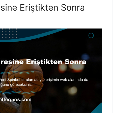
sine Eriştikten Sonra