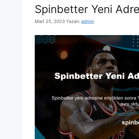
Spinbetter Yeni Adre
Mart 25, 2023
Yazarı:
admin