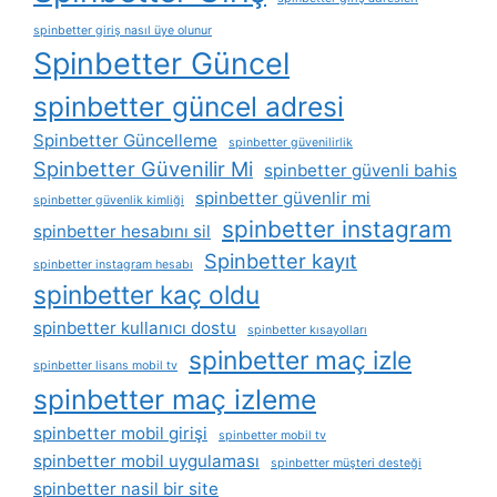
spinbetter giriş nasıl üye olunur
Spinbetter Güncel
spinbetter güncel adresi
Spinbetter Güncelleme
spinbetter güvenilirlik
Spinbetter Güvenilir Mi
spinbetter güvenli bahis
spinbetter güvenlir mi
spinbetter güvenlik kimliği
spinbetter instagram
spinbetter hesabını sil
Spinbetter kayıt
spinbetter instagram hesabı
spinbetter kaç oldu
spinbetter kullanıcı dostu
spinbetter kısayolları
spinbetter maç izle
spinbetter lisans mobil tv
spinbetter maç izleme
spinbetter mobil girişi
spinbetter mobil tv
spinbetter mobil uygulaması
spinbetter müşteri desteği
spinbetter nasil bir site