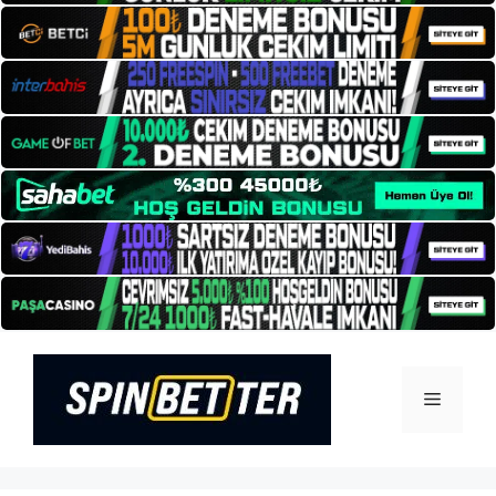
İçeriğe
atla
Menü