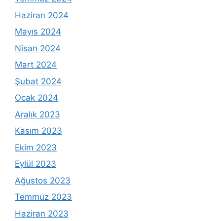
Haziran 2024
Mayıs 2024
Nisan 2024
Mart 2024
Şubat 2024
Ocak 2024
Aralık 2023
Kasım 2023
Ekim 2023
Eylül 2023
Ağustos 2023
Temmuz 2023
Haziran 2023