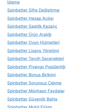
İzleme
Spinbetter Şifre Değiştirme
Spinbetter Hesap Açılışı
Spinbetter Saatlik Kazanç
Spinbetter Ürün Aralığı
Spinbetter Oyun Hizmetleri
Spinbetter Lisans Yönetimi
Spinbetter Tercih Seçenekleri
Spinbetter Piyango Popülerliği
Spinbetter Bonus Birikimi
Spinbetter Sorunsuz Çekme
Spinbetter Münhasır Faydalar
Spinbetter Güvenilir Bahis
Spinbetter Mobil Erişim