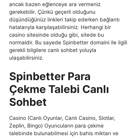
ancak bazen eğlenceye ara vermeniz
gerekebilir. Çünkü geçerli olduğunu
düşündüğünüz linkleri takip ederken bağlantı
hatalarıyla karşılaşabilirsiniz. Herhangi bir
casino sitesinde olduğu gibi, sitede bu
normaldir. Bu sayede Spinbetter domaini ile ilgili
gerekli bilgilere canlı sohbet yoluyla
ulaşabilirsiniz.
Spinbetter Para
Çekme Talebi Canlı
Sohbet
Casino (Canlı Oyunlar, Canlı Casino, Slotlar,
Zeplin, Bingo) Oyuncuların para çekme
talebinde bulunabilmesi için bahis miktarı ve