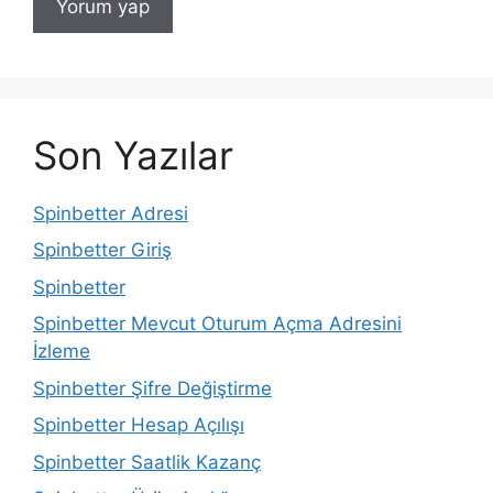
Son Yazılar
Spinbetter Adresi
Spinbetter Giriş
Spinbetter
Spinbetter Mevcut Oturum Açma Adresini
İzleme
Spinbetter Şifre Değiştirme
Spinbetter Hesap Açılışı
Spinbetter Saatlik Kazanç