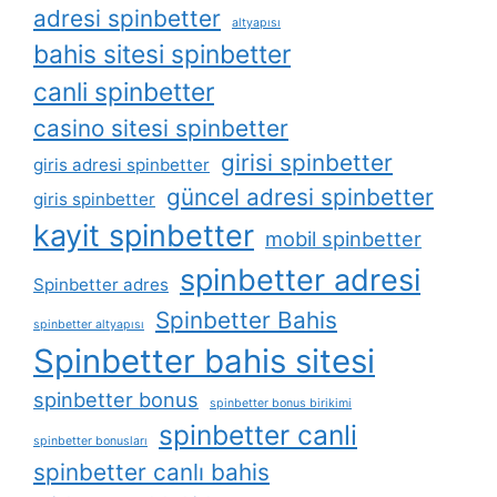
adresi spinbetter
altyapısı
bahis sitesi spinbetter
canli spinbetter
casino sitesi spinbetter
girisi spinbetter
giris adresi spinbetter
güncel adresi spinbetter
giris spinbetter
kayit spinbetter
mobil spinbetter
spinbetter adresi
Spinbetter adres
Spinbetter Bahis
spinbetter altyapısı
Spinbetter bahis sitesi
spinbetter bonus
spinbetter bonus birikimi
spinbetter canli
spinbetter bonusları
spinbetter canlı bahis