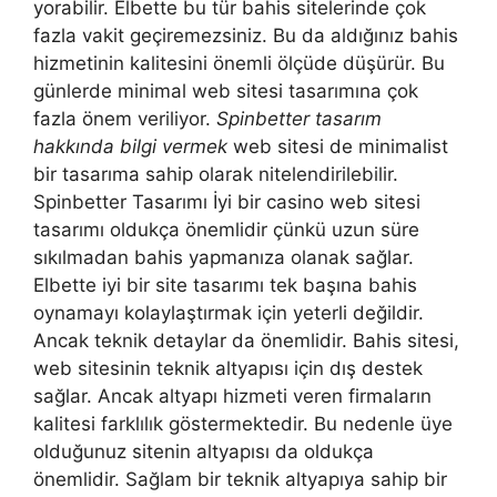
yorabilir. Elbette bu tür bahis sitelerinde çok
fazla vakit geçiremezsiniz. Bu da aldığınız bahis
hizmetinin kalitesini önemli ölçüde düşürür. Bu
günlerde minimal web sitesi tasarımına çok
fazla önem veriliyor.
Spinbetter tasarım
hakkında bilgi vermek
web sitesi de minimalist
bir tasarıma sahip olarak nitelendirilebilir.
Spinbetter Tasarımı İyi bir casino web sitesi
tasarımı oldukça önemlidir çünkü uzun süre
sıkılmadan bahis yapmanıza olanak sağlar.
Elbette iyi bir site tasarımı tek başına bahis
oynamayı kolaylaştırmak için yeterli değildir.
Ancak teknik detaylar da önemlidir. Bahis sitesi,
web sitesinin teknik altyapısı için dış destek
sağlar. Ancak altyapı hizmeti veren firmaların
kalitesi farklılık göstermektedir. Bu nedenle üye
olduğunuz sitenin altyapısı da oldukça
önemlidir. Sağlam bir teknik altyapıya sahip bir