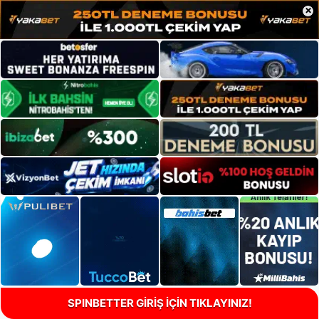
×
SPINBETTER GİRİŞ İÇİN TIKLAYINIZ!