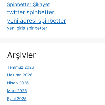
Spinbetter Şikayet
twitter spinbetter
yeni adresi spinbetter
yeni giris spinbetter
Arşivler
Temmuz 2026
Haziran 2026
Nisan 2026
Mart 2026
Eylül 2025