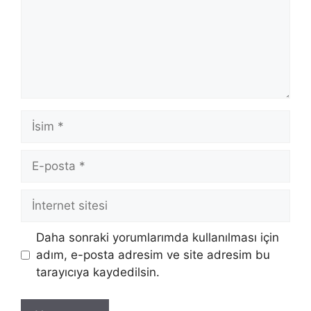
İsim
E-
posta
İnternet
sitesi
Daha sonraki yorumlarımda kullanılması için
adım, e-posta adresim ve site adresim bu
tarayıcıya kaydedilsin.