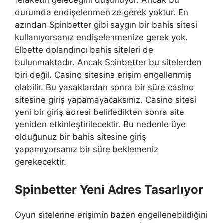
durumda endişelenmenize gerek yoktur. En
azından Spinbetter gibi saygın bir bahis sitesi
kullanıyorsanız endişelenmenize gerek yok.
Elbette dolandırıcı bahis siteleri de
bulunmaktadır. Ancak Spinbetter bu sitelerden
biri değil. Casino sitesine erişim engellenmiş
olabilir. Bu yasaklardan sonra bir süre casino
sitesine giriş yapamayacaksınız. Casino sitesi
yeni bir giriş adresi belirledikten sonra site
yeniden etkinleştirilecektir. Bu nedenle üye
olduğunuz bir bahis sitesine giriş
yapamıyorsanız bir süre beklemeniz
gerekecektir.
Spinbetter Yeni Adres Tasarlıyor
Oyun sitelerine erişimin bazen engellenebildiğini