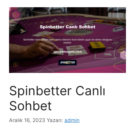
Spinbetter Canlı
Sohbet
Aralık 16, 2023
Yazarı:
admin