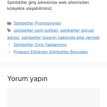
Spinbetter giriş adresinize web sitemizden
kolaylıkla ulaşabilirsiniz.
Kategoriler
Spinbetter Promosyonlar
Etiketler
spinbetter canlı sohbet
,
spinbetter güncel
adresi
,
spinbetter tasarım hakkında bilgi vermek
Spinbetter Giriş Yapılamıyor
Piyasayı Etkileyen Spinbetter Bonusları
Yorum yapın
Yorum