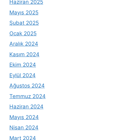
Haziran 2025
Mayıs 2025
Şubat 2025
Ocak 2025
Aralık 2024
Kasım 2024
Ekim 2024
Eylül 2024
Ağustos 2024
Temmuz 2024
Haziran 2024
Mayıs 2024
Nisan 2024
Mart 2024