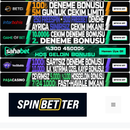
İçeriğe
atla
Menü