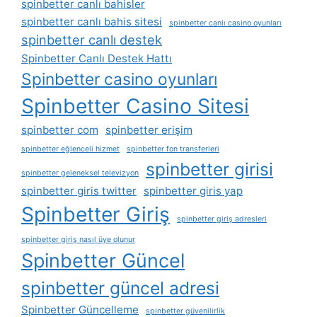
spinbetter canlı bahisler
spinbetter canlı bahis sitesi
spinbetter canlı casino oyunları
spinbetter canlı destek
Spinbetter Canlı Destek Hattı
Spinbetter casino oyunları
Spinbetter Casino Sitesi
spinbetter com
spinbetter erişim
spinbetter eğlenceli hizmet
spinbetter fon transferleri
spinbetter girisi
spinbetter geleneksel televizyon
spinbetter giris twitter
spinbetter giris yap
Spinbetter Giriş
spinbetter giriş adresleri
spinbetter giriş nasıl üye olunur
Spinbetter Güncel
spinbetter güncel adresi
Spinbetter Güncelleme
spinbetter güvenilirlik