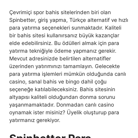
Çevrimiçi spor bahis sitelerinden biri olan
Spinbetter, giriş yapma, Türkçe alternatif ve hızlı
para yatırma seçenekleri sunmaktadır. Kaliteli
bir bahis sitesi kullanırsanız büyük kazançlar
elde edebilirsiniz. Bu ödülleri almak için para
yatırma tekniğiyle ödeme yapmanız gerekir.
Mevcut adresinizde belirtilen alternatifler
üzerinden yatırımınızı tamamlayın. Gelecekte
para yatırma işlemleri mümkün olduğunda canlı
casino, sanal bahis ve bingo dahil çoğu
seçeneğe katılabileceksiniz. Bahis sitesinin
altyapısı kaliteli olduğundan donma sorunu
yaşanmamaktadır. Donmadan canlı casino
oynamak ister misiniz? Üyelik oluşturup para
yatırmanız gerekiyor.