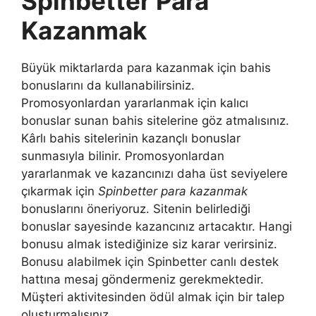
Spinbetter Para
Kazanmak
Büyük miktarlarda para kazanmak için bahis
bonuslarını da kullanabilirsiniz.
Promosyonlardan yararlanmak için kalıcı
bonuslar sunan bahis sitelerine göz atmalısınız.
Kârlı bahis sitelerinin kazançlı bonuslar
sunmasıyla bilinir. Promosyonlardan
yararlanmak ve kazancınızı daha üst seviyelere
çıkarmak için
Spinbetter para kazanmak
bonuslarını öneriyoruz. Sitenin belirlediği
bonuslar sayesinde kazancınız artacaktır. Hangi
bonusu almak istediğinize siz karar verirsiniz.
Bonusu alabilmek için Spinbetter canlı destek
hattına mesaj göndermeniz gerekmektedir.
Müşteri aktivitesinden ödül almak için bir talep
oluşturmalısınız.