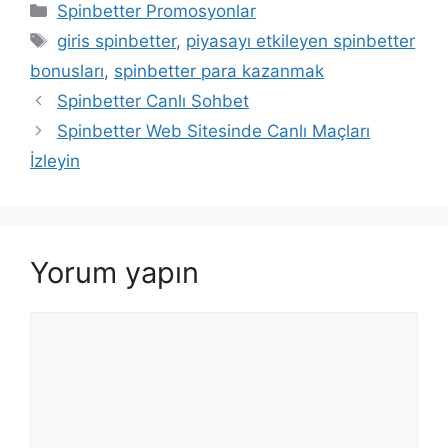
Kategoriler
Spinbetter Promosyonlar
Etiketler
giris spinbetter
,
piyasayı etkileyen spinbetter
bonusları
,
spinbetter para kazanmak
Spinbetter Canlı Sohbet
Spinbetter Web Sitesinde Canlı Maçları
İzleyin
Yorum yapın
Yorum