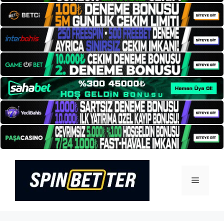
İçeriğe
atla
Menü