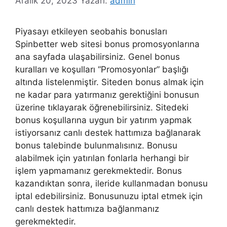
Aralık 20, 2023
Yazarı:
admin
Piyasayı etkileyen seobahis bonusları
Spinbetter web sitesi bonus promosyonlarına
ana sayfada ulaşabilirsiniz. Genel bonus
kuralları ve koşulları “Promosyonlar” başlığı
altında listelenmiştir. Siteden bonus almak için
ne kadar para yatırmanız gerektiğini bonusun
üzerine tıklayarak öğrenebilirsiniz. Sitedeki
bonus koşullarına uygun bir yatırım yapmak
istiyorsanız canlı destek hattımıza bağlanarak
bonus talebinde bulunmalısınız. Bonusu
alabilmek için yatırılan fonlarla herhangi bir
işlem yapmamanız gerekmektedir. Bonus
kazandıktan sonra, ileride kullanmadan bonusu
iptal edebilirsiniz. Bonusunuzu iptal etmek için
canlı destek hattımıza bağlanmanız
gerekmektedir.