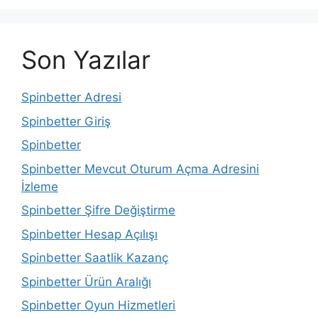
Son Yazılar
Spinbetter Adresi
Spinbetter Giriş
Spinbetter
Spinbetter Mevcut Oturum Açma Adresini
İzleme
Spinbetter Şifre Değiştirme
Spinbetter Hesap Açılışı
Spinbetter Saatlik Kazanç
Spinbetter Ürün Aralığı
Spinbetter Oyun Hizmetleri