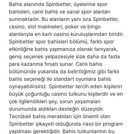
Bahis alanında Spinbetter, üyelerine spor
bahisleri, canlı bahis ve sanal spor alanları
sunmaktadır. Bu alanların yanı sıra Spinbetter,
casino, slot makineleri, poker ve bingo
alanlarıyla en karlı casino kuruluşlarından biridir.
Spinbetter spor bahisleri bölümü, farklı spor
etkinliğine bahis yapmanıza olanak tanıyarak,
geniş seçenek yelpazesiyle size daha da fazla
para kazanma fırsatı sunar. Canlı bahis
bölümünde yukarıda da belirttiğimiz gibi farklı
bahis seçeneği ile standart oyunlara bahis
oynayabilirsiniz. Spinbetter tercih eden kişilerin
büyük çoğunluğu casino tutkunu kişilerdir ve en
çok ilgilendikleri şey, sorun yaşamaları
durumunda aldıkları desteğin düzeyidir.
Tecrübeli bahis meraklıları için önemli olan
Spinbetter şikayeti olduğunda nasıl bir program
yapılması gerektiğidir. Bahis tutkunlarının bu