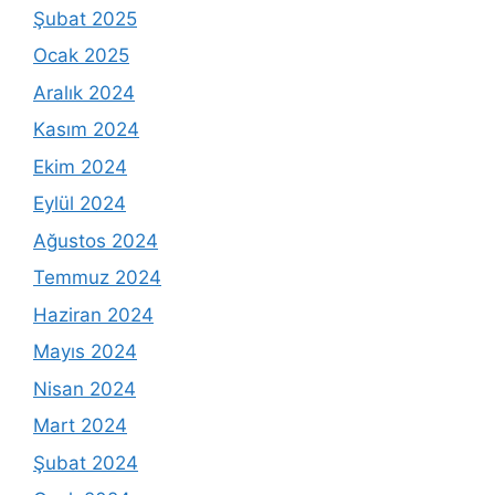
Şubat 2025
Ocak 2025
Aralık 2024
Kasım 2024
Ekim 2024
Eylül 2024
Ağustos 2024
Temmuz 2024
Haziran 2024
Mayıs 2024
Nisan 2024
Mart 2024
Şubat 2024