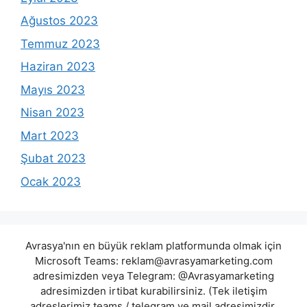
Ağustos 2023
Temmuz 2023
Haziran 2023
Mayıs 2023
Nisan 2023
Mart 2023
Şubat 2023
Ocak 2023
Avrasya'nın en büyük reklam platformunda olmak için
Microsoft Teams:
reklam@avrasyamarketing.com
adresimizden veya Telegram: @Avrasyamarketing
adresimizden irtibat kurabilirsiniz. (Tek iletişim
adreslerimiz teams / telegram ve mail adresimizdir.