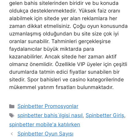
gelen bahis sitelerinden biridir ve bu konuda
oldukça desteklenmektedir. Yüksek faiz oranı
alabilmek için sitede yer alan reklamlara her
zaman dikkat etmelisiniz. Çoğu oyun konusunda
uzmanlaşmış olduğundan bu site size çok iyi
oranlar sunabilir. Tahminleri gerçekleşirse
faydalanıcılar büyük miktarda para
kazanabilirler. Ancak sitede her zaman aktif
olmanız önemlidir. Özellikle VIP üyeler için çeşitli
durumlarda tatmin edici fiyatlar sunabilen bir
sitedir. Spor bahisleri ve casino kategorilerinde
mükemmel yatırım fırsatları bulunmaktadır.
Kategoriler
Spinbetter Promosyonlar
Etiketler
spinbetter bahis i̇lgisi nasıl
,
Spinbetter Giriş
,
spinbetter mobile'a katılırken
Spinbetter Oyun Sayısı