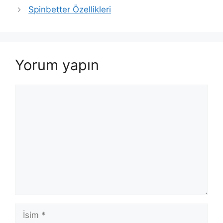
Spinbetter Özellikleri
Yorum yapın
Yorum
İsim