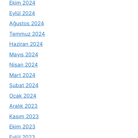
Ekim 2024
Eylül 2024
Ağustos 2024
Temmuz 2024
Haziran 2024
Mayıs 2024
Nisan 2024
Mart 2024
Şubat 2024
Ocak 2024
Aralık 2023
Kasım 2023
Ekim 2023
Eylül 2023