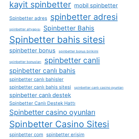
kayit spinbetter
mobil spinbetter
spinbetter adresi
Spinbetter adres
Spinbetter Bahis
spinbetter altyapısı
Spinbetter bahis sitesi
spinbetter bonus
spinbetter bonus birikimi
spinbetter canli
spinbetter bonusları
spinbetter canlı bahis
spinbetter canlı bahisler
spinbetter canlı bahis sitesi
spinbetter canlı casino oyunları
spinbetter canlı destek
Spinbetter Canlı Destek Hattı
Spinbetter casino oyunları
Spinbetter Casino Sitesi
spinbetter com
spinbetter erişim