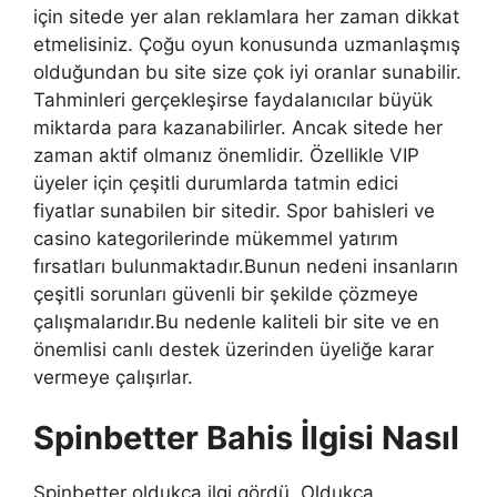
için sitede yer alan reklamlara her zaman dikkat
etmelisiniz. Çoğu oyun konusunda uzmanlaşmış
olduğundan bu site size çok iyi oranlar sunabilir.
Tahminleri gerçekleşirse faydalanıcılar büyük
miktarda para kazanabilirler. Ancak sitede her
zaman aktif olmanız önemlidir. Özellikle VIP
üyeler için çeşitli durumlarda tatmin edici
fiyatlar sunabilen bir sitedir. Spor bahisleri ve
casino kategorilerinde mükemmel yatırım
fırsatları bulunmaktadır.Bunun nedeni insanların
çeşitli sorunları güvenli bir şekilde çözmeye
çalışmalarıdır.Bu nedenle kaliteli bir site ve en
önemlisi canlı destek üzerinden üyeliğe karar
vermeye çalışırlar.
Spinbetter Bahis İlgisi Nasıl
Spinbetter oldukça ilgi gördü. Oldukça