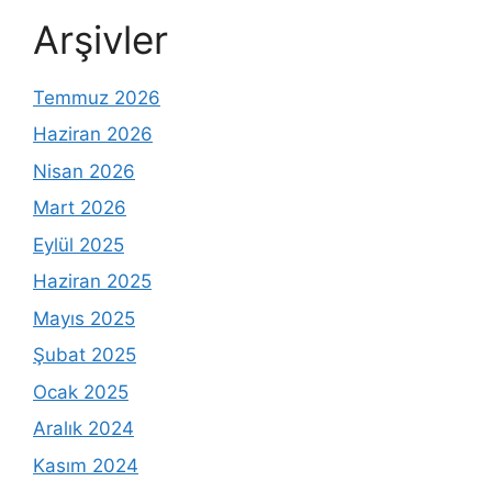
Arşivler
Temmuz 2026
Haziran 2026
Nisan 2026
Mart 2026
Eylül 2025
Haziran 2025
Mayıs 2025
Şubat 2025
Ocak 2025
Aralık 2024
Kasım 2024