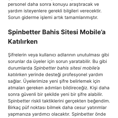
personel daha sonra konuyu araştıracak ve
yardım isteyenlere gerekli bilgileri verecektir.
Sorun giderme işlemi artık tamamlanmıştır.
Spinbetter Bahis Sitesi Mobile’a
Katılırken
Şifrelerin veya kullanıcı adlarının unutulması gibi
sorunlar da üyeler için sorun yaratabilir. Bu gibi
durumlarda
Spinbetter bahis sitesi mobile’a
katılırken
yerinde desteği profesyonel yardım
sağlar. Üyelerimize yeni şifre belirlemek için
atmaları gereken adımları bildireceğiz. Kişi daha
sonra güvenli bir şekilde yeni bir şifre alabilir.
Spinbetter riskli taktiklerini gerçekten beğendim.
Birkaç püf noktası bilmek daha cesur yatırımlar
yapmanıza yardımcı olacaktır. Spinbetter önde