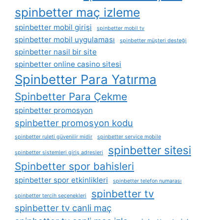
spinbetter maç izleme
spinbetter mobil girişi
spinbetter mobil tv
spinbetter mobil uygulaması
spinbetter müşteri desteği
spinbetter nasil bir site
spinbetter online casino sitesi
Spinbetter Para Yatırma
Spinbetter Para Çekme
spinbetter promosyon
spinbetter promosyon kodu
spinbetter ruleti güvenilir midir
spinbetter service mobile
spinbetter sitesi
spinbetter sistemleri giriş adresleri
Spinbetter spor bahisleri
spinbetter spor etkinlikleri
spinbetter telefon numarası
spinbetter tv
spinbetter tercih seçenekleri
spinbetter tv canli maç