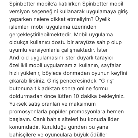
Spinbetter mobile’a katılırken Spinbetter mobil
versiyon seçeneğini kullanarak uygulamaya giriş
yaparken nelere dikkat etmeliyim? Üyelik
işlemleri mobil uygulama üzerinden
gerçekleştirilebilmektedir. Mobil uygulama
oldukça kullanıcı dostu bir arayüze sahip olup
uyumlu versiyonlarla çalışmaktadır. İster
Android uygulamasını ister duyarlı tarayıcı
özellikli mobil uygulamamızı kullanın, sayfalar
hızlı yüklenir, böylece donmadan oyunun keyfini
çıkarabilirsiniz. Giriş penceresindeki “Giriş”
butonuna tıkladıktan sonra online formu
doldurmadan önce lütfen 10 dakika bekleyiniz.
Yüksek satış oranları ve maksimum
promosyonlarla popüler promosyonlara hemen
başlayın. Canlı bahis siteleri bu konuda lider
konumdadır. Kurulduğu günden bu yana
bahisçilere ve oyunculara büyük ödüller