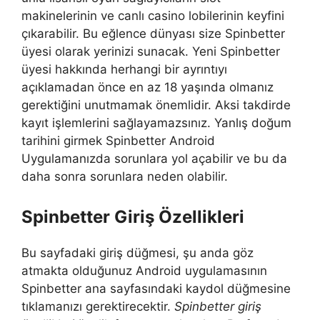
makinelerinin ve canlı casino lobilerinin keyfini
çıkarabilir. Bu eğlence dünyası size Spinbetter
üyesi olarak yerinizi sunacak. Yeni Spinbetter
üyesi hakkında herhangi bir ayrıntıyı
açıklamadan önce en az 18 yaşında olmanız
gerektiğini unutmamak önemlidir. Aksi takdirde
kayıt işlemlerini sağlayamazsınız. Yanlış doğum
tarihini girmek Spinbetter Android
Uygulamanızda sorunlara yol açabilir ve bu da
daha sonra sorunlara neden olabilir.
Spinbetter Giriş Özellikleri
Bu sayfadaki giriş düğmesi, şu anda göz
atmakta olduğunuz Android uygulamasının
Spinbetter ana sayfasındaki kaydol düğmesine
tıklamanızı gerektirecektir.
Spinbetter giriş