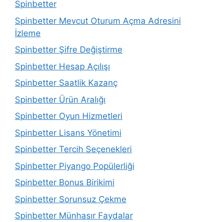
Spinbetter
Spinbetter Mevcut Oturum Açma Adresini
İzleme
Spinbetter Şifre Değiştirme
Spinbetter Hesap Açılışı
Spinbetter Saatlik Kazanç
Spinbetter Ürün Aralığı
Spinbetter Oyun Hizmetleri
Spinbetter Lisans Yönetimi
Spinbetter Tercih Seçenekleri
Spinbetter Piyango Popülerliği
Spinbetter Bonus Birikimi
Spinbetter Sorunsuz Çekme
Spinbetter Münhasır Faydalar