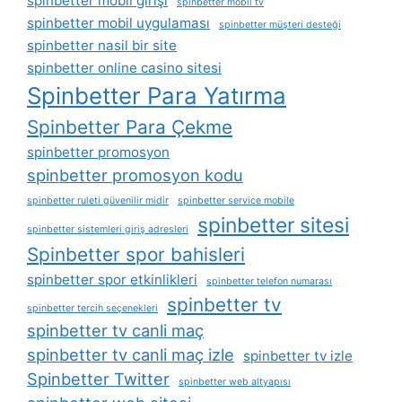
spinbetter mobil girişi
spinbetter mobil tv
spinbetter mobil uygulaması
spinbetter müşteri desteği
spinbetter nasil bir site
spinbetter online casino sitesi
Spinbetter Para Yatırma
Spinbetter Para Çekme
spinbetter promosyon
spinbetter promosyon kodu
spinbetter ruleti güvenilir midir
spinbetter service mobile
spinbetter sitesi
spinbetter sistemleri giriş adresleri
Spinbetter spor bahisleri
spinbetter spor etkinlikleri
spinbetter telefon numarası
spinbetter tv
spinbetter tercih seçenekleri
spinbetter tv canli maç
spinbetter tv canli maç izle
spinbetter tv izle
Spinbetter Twitter
spinbetter web altyapısı