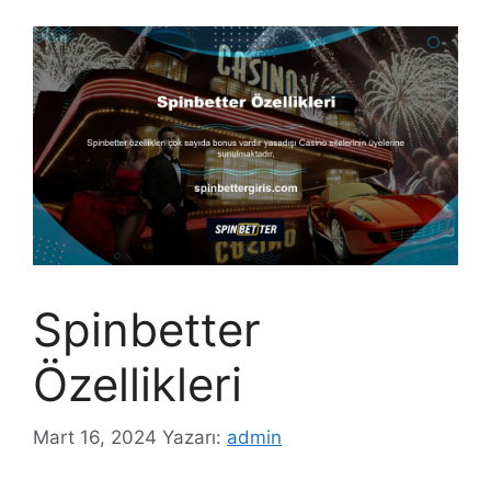
Spinbetter
Özellikleri
Mart 16, 2024
Yazarı:
admin