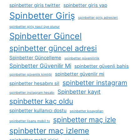
spinbetter giris twitter
spinbetter giris yap
Spinbetter Giriş
spinbetter giriş adresleri
spinbetter giriş nasıl üye olunur
Spinbetter Güncel
spinbetter güncel adresi
Spinbetter Güncelleme
spinbetter güvenilirlik
Spinbetter Güvenilir Mi
spinbetter güvenli bahis
spinbetter güvenlir mi
spinbetter güvenlik kimliği
spinbetter instagram
spinbetter hesabını sil
Spinbetter kayıt
spinbetter instagram hesabı
spinbetter kaç oldu
spinbetter kullanıcı dostu
spinbetter kısayolları
spinbetter maç izle
spinbetter lisans mobil tv
spinbetter maç izleme