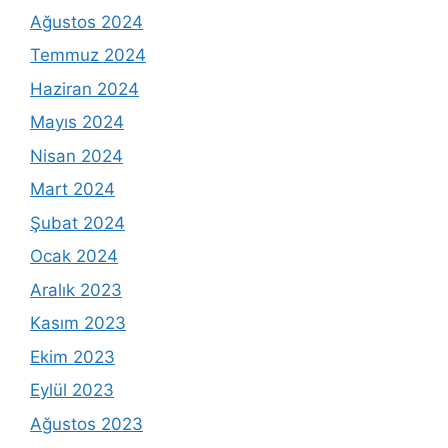
Ağustos 2024
Temmuz 2024
Haziran 2024
Mayıs 2024
Nisan 2024
Mart 2024
Şubat 2024
Ocak 2024
Aralık 2023
Kasım 2023
Ekim 2023
Eylül 2023
Ağustos 2023