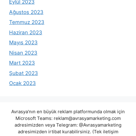
Eylül 2023
Ağustos 2023
Temmuz 2023
Haziran 2023
Mayıs 2023
Nisan 2023
Mart 2023
Şubat 2023
Ocak 2023
Avrasya'nın en büyük reklam platformunda olmak için
Microsoft Teams:
reklam@avrasyamarketing.com
adresimizden veya Telegram: @Avrasyamarketing
adresimizden irtibat kurabilirsiniz. (Tek iletişim