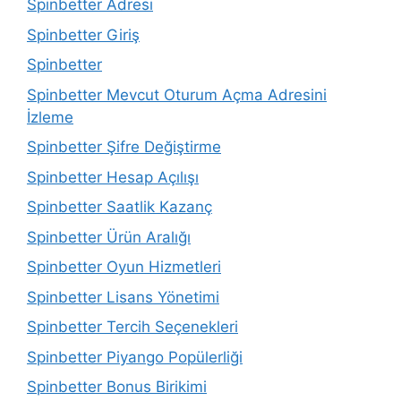
Spinbetter Adresi
Spinbetter Giriş
Spinbetter
Spinbetter Mevcut Oturum Açma Adresini
İzleme
Spinbetter Şifre Değiştirme
Spinbetter Hesap Açılışı
Spinbetter Saatlik Kazanç
Spinbetter Ürün Aralığı
Spinbetter Oyun Hizmetleri
Spinbetter Lisans Yönetimi
Spinbetter Tercih Seçenekleri
Spinbetter Piyango Popülerliği
Spinbetter Bonus Birikimi