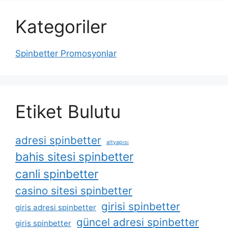
Kategoriler
Spinbetter Promosyonlar
Etiket Bulutu
adresi spinbetter
altyapısı
bahis sitesi spinbetter
canli spinbetter
casino sitesi spinbetter
girisi spinbetter
giris adresi spinbetter
güncel adresi spinbetter
giris spinbetter