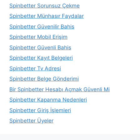
Spinbetter Sorunsuz Çekme
Spinbetter Münhasır Faydalar
Spinbetter Güvenilir Bahis
Spinbetter Mobil Erişim
Spinbetter Güvenli Bahis
Spinbetter Kayıt Belgeleri
Spinbetter Tv Adresi
Spinbetter Belge Gönderimi
Bir Spinbetter Hesabı Açmak Güvenli Mi
Spinbetter Kapanma Nedenleri
Spinbetter Giriş İşlemleri
Spinbetter Üyeler