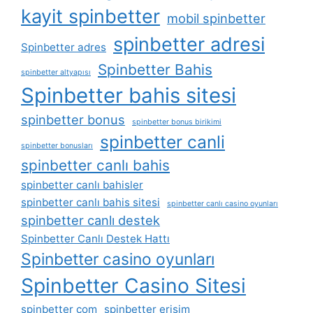
kayit spinbetter
mobil spinbetter
spinbetter adresi
Spinbetter adres
Spinbetter Bahis
spinbetter altyapısı
Spinbetter bahis sitesi
spinbetter bonus
spinbetter bonus birikimi
spinbetter canli
spinbetter bonusları
spinbetter canlı bahis
spinbetter canlı bahisler
spinbetter canlı bahis sitesi
spinbetter canlı casino oyunları
spinbetter canlı destek
Spinbetter Canlı Destek Hattı
Spinbetter casino oyunları
Spinbetter Casino Sitesi
spinbetter com
spinbetter erişim