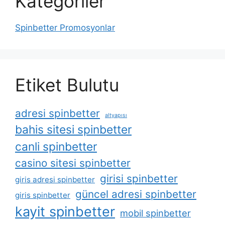
Kategoriler
Spinbetter Promosyonlar
Etiket Bulutu
adresi spinbetter
altyapısı
bahis sitesi spinbetter
canli spinbetter
casino sitesi spinbetter
girisi spinbetter
giris adresi spinbetter
güncel adresi spinbetter
giris spinbetter
kayit spinbetter
mobil spinbetter