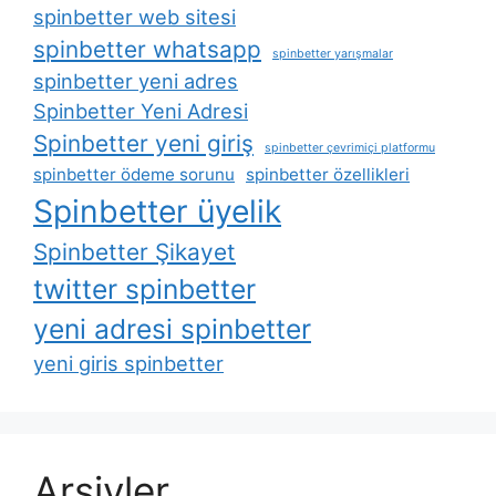
spinbetter web sitesi
spinbetter whatsapp
spinbetter yarışmalar
spinbetter yeni adres
Spinbetter Yeni Adresi
Spinbetter yeni giriş
spinbetter çevrimiçi platformu
spinbetter ödeme sorunu
spinbetter özellikleri
Spinbetter üyelik
Spinbetter Şikayet
twitter spinbetter
yeni adresi spinbetter
yeni giris spinbetter
Arşivler