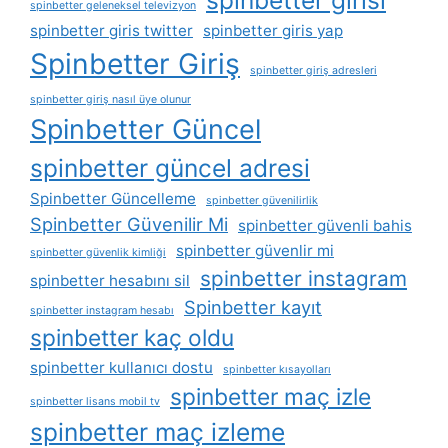
spinbetter girisi
spinbetter geleneksel televizyon
spinbetter giris twitter
spinbetter giris yap
Spinbetter Giriş
spinbetter giriş adresleri
spinbetter giriş nasıl üye olunur
Spinbetter Güncel
spinbetter güncel adresi
Spinbetter Güncelleme
spinbetter güvenilirlik
Spinbetter Güvenilir Mi
spinbetter güvenli bahis
spinbetter güvenlir mi
spinbetter güvenlik kimliği
spinbetter instagram
spinbetter hesabını sil
Spinbetter kayıt
spinbetter instagram hesabı
spinbetter kaç oldu
spinbetter kullanıcı dostu
spinbetter kısayolları
spinbetter maç izle
spinbetter lisans mobil tv
spinbetter maç izleme