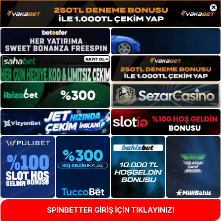
×
SPINBETTER GİRİŞ İÇİN TIKLAYINIZ!