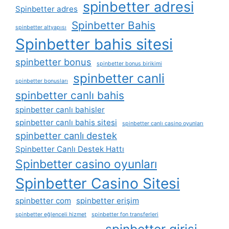
spinbetter adresi
Spinbetter adres
Spinbetter Bahis
spinbetter altyapısı
Spinbetter bahis sitesi
spinbetter bonus
spinbetter bonus birikimi
spinbetter canli
spinbetter bonusları
spinbetter canlı bahis
spinbetter canlı bahisler
spinbetter canlı bahis sitesi
spinbetter canlı casino oyunları
spinbetter canlı destek
Spinbetter Canlı Destek Hattı
Spinbetter casino oyunları
Spinbetter Casino Sitesi
spinbetter com
spinbetter erişim
spinbetter eğlenceli hizmet
spinbetter fon transferleri