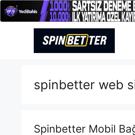
İçeriğe
atla
spinbetter web s
Spinbetter Mobil Bağ