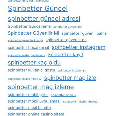
spinbetter giriş nasıl üye olunur
Spinbetter Güncel
spinbetter güncel adresi
Spinbetter Güncelleme
spinbetter güvenilirlik
Spinbetter Güvenilir Mi
spinbetter güvenli bahis
spinbetter güvenlir mi
spinbetter güvenlik kimliği
spinbetter instagram
spinbetter hesabını sil
Spinbetter kayıt
spinbetter instagram hesabı
spinbetter kaç oldu
spinbetter kullanıcı dostu
spinbetter kısayolları
spinbetter maç izle
spinbetter lisans mobil tv
spinbetter maç izleme
spinbetter mobil girişi
spinbetter mobil tv
spinbetter mobil uygulaması
spinbetter müşteri desteği
spinbetter nasil bir site
spinbetter online casino sitesi