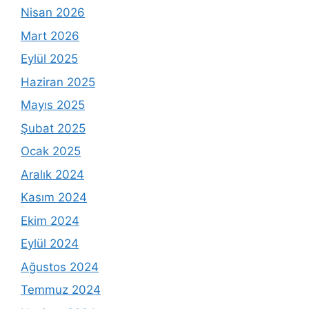
Nisan 2026
Mart 2026
Eylül 2025
Haziran 2025
Mayıs 2025
Şubat 2025
Ocak 2025
Aralık 2024
Kasım 2024
Ekim 2024
Eylül 2024
Ağustos 2024
Temmuz 2024