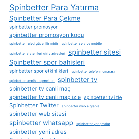
Spinbetter Para Yatırma
Spinbetter Para Çekme
spinbetter promosyon
spinbetter promosyon kodu
spinbetter ruleti güvenilir midir
spinbetter service mobile
spinbetter sitesi
spinbetter sistemleri giriş adresleri
Spinbetter spor bahisleri
spinbetter spor etkinlikleri
spinbetter telefon numarası
spinbetter tv
spinbetter tercih seçenekleri
spinbetter tv canli maç
spinbetter tv canli maç izle
spinbetter tv izle
Spinbetter Twitter
spinbetter web altyapısı
spinbetter web sitesi
spinbetter whatsapp
spinbetter yarışmalar
spinbetter yeni adres