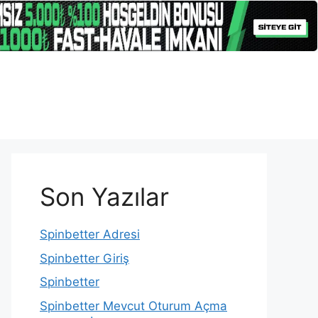
Son Yazılar
Spinbetter Adresi
Spinbetter Giriş
Spinbetter
Spinbetter Mevcut Oturum Açma