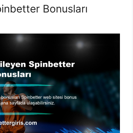
pinbetter Bonusları