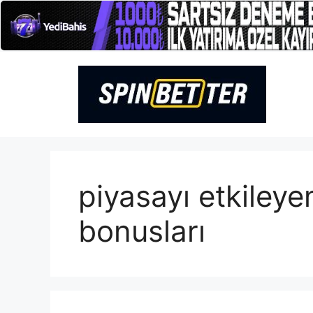
İçeriğe
atla
piyasayı etkileye
bonusları