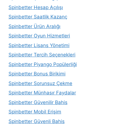
Spinbetter Hesap Açılışı
Spinbetter Saatlik Kazanç
Spinbetter Ürün Aralığı
Spinbetter Oyun Hizmetleri
Spinbetter Lisans Yönetimi
Spinbetter Tercih Seçenekleri
Spinbetter Piyango Popülerliği
Spinbetter Bonus Birikimi
Spinbetter Sorunsuz Çekme
Spinbetter Münhasır Faydalar
Spinbetter Güvenilir Bahis
Spinbetter Mobil Erişim
Spinbetter Güvenli Bahis