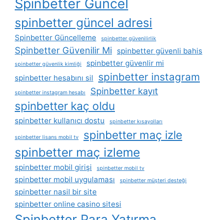
Spinbetter Güncel
spinbetter güncel adresi
Spinbetter Güncelleme
spinbetter güvenilirlik
Spinbetter Güvenilir Mi
spinbetter güvenli bahis
spinbetter güvenlir mi
spinbetter güvenlik kimliği
spinbetter instagram
spinbetter hesabını sil
Spinbetter kayıt
spinbetter instagram hesabı
spinbetter kaç oldu
spinbetter kullanıcı dostu
spinbetter kısayolları
spinbetter maç izle
spinbetter lisans mobil tv
spinbetter maç izleme
spinbetter mobil girişi
spinbetter mobil tv
spinbetter mobil uygulaması
spinbetter müşteri desteği
spinbetter nasil bir site
spinbetter online casino sitesi
Spinbetter Para Yatırma