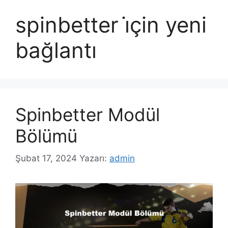
spinbetter i̇çin yeni
bağlantı
Spinbetter Modül
Bölümü
Şubat 17, 2024
Yazarı:
admin