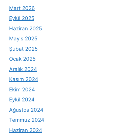
Mart 2026
Eylül 2025
Haziran 2025
Mayıs 2025
Şubat 2025
Ocak 2025
Aralık 2024
Kasım 2024
Ekim 2024
Eylül 2024
Ağustos 2024
Temmuz 2024
Haziran 2024