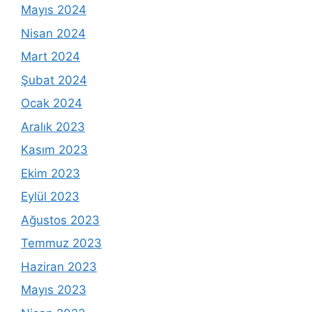
Mayıs 2024
Nisan 2024
Mart 2024
Şubat 2024
Ocak 2024
Aralık 2023
Kasım 2023
Ekim 2023
Eylül 2023
Ağustos 2023
Temmuz 2023
Haziran 2023
Mayıs 2023