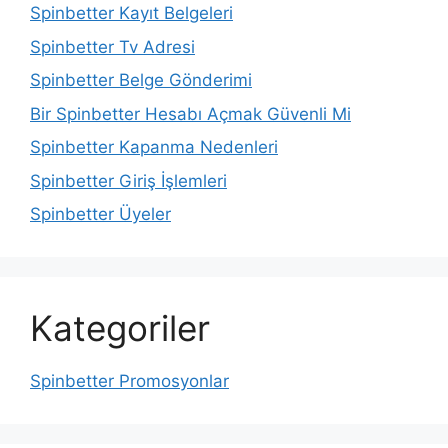
Spinbetter Kayıt Belgeleri
Spinbetter Tv Adresi
Spinbetter Belge Gönderimi
Bir Spinbetter Hesabı Açmak Güvenli Mi
Spinbetter Kapanma Nedenleri
Spinbetter Giriş İşlemleri
Spinbetter Üyeler
Kategoriler
Spinbetter Promosyonlar