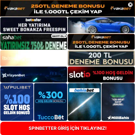
×
SPINBETTER GİRİŞ İÇİN TIKLAYINIZ!