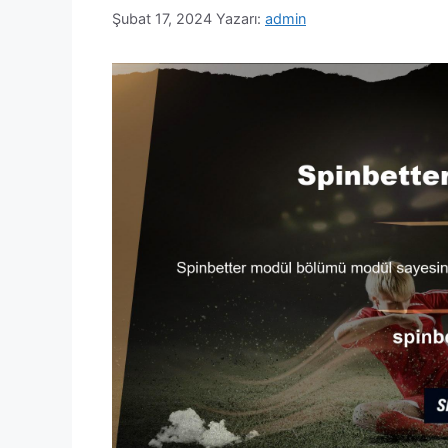
Şubat 17, 2024
Yazarı:
admin