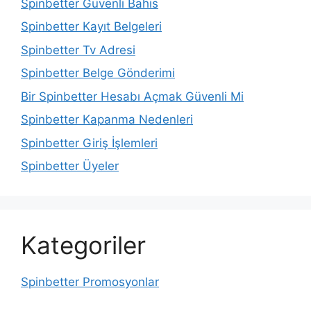
Spinbetter Güvenli Bahis
Spinbetter Kayıt Belgeleri
Spinbetter Tv Adresi
Spinbetter Belge Gönderimi
Bir Spinbetter Hesabı Açmak Güvenli Mi
Spinbetter Kapanma Nedenleri
Spinbetter Giriş İşlemleri
Spinbetter Üyeler
Kategoriler
Spinbetter Promosyonlar