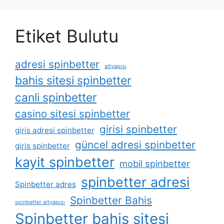
Etiket Bulutu
adresi spinbetter
altyapısı
bahis sitesi spinbetter
canli spinbetter
casino sitesi spinbetter
girisi spinbetter
giris adresi spinbetter
güncel adresi spinbetter
giris spinbetter
kayit spinbetter
mobil spinbetter
spinbetter adresi
Spinbetter adres
Spinbetter Bahis
spinbetter altyapısı
Spinbetter bahis sitesi