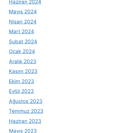
Haziran 2024
Mayıs 2024
Nisan 2024
Mart 2024
Şubat 2024
Ocak 2024
Aralık 2023
Kasım 2023
Ekim 2023
Eylül 2023
Ağustos 2023
Temmuz 2023
Haziran 2023
Mayıs 2023