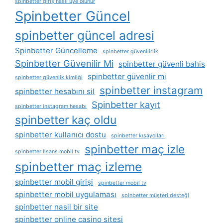
spinbetter giriş nasıl üye olunur
Spinbetter Güncel
spinbetter güncel adresi
Spinbetter Güncelleme
spinbetter güvenilirlik
Spinbetter Güvenilir Mi
spinbetter güvenli bahis
spinbetter güvenlir mi
spinbetter güvenlik kimliği
spinbetter instagram
spinbetter hesabını sil
Spinbetter kayıt
spinbetter instagram hesabı
spinbetter kaç oldu
spinbetter kullanıcı dostu
spinbetter kısayolları
spinbetter maç izle
spinbetter lisans mobil tv
spinbetter maç izleme
spinbetter mobil girişi
spinbetter mobil tv
spinbetter mobil uygulaması
spinbetter müşteri desteği
spinbetter nasil bir site
spinbetter online casino sitesi