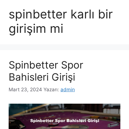
spinbetter karlı bir
girişim mi
Spinbetter Spor
Bahisleri Girişi
Mart 23, 2024
Yazarı:
admin