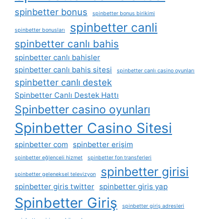
spinbetter bonus
spinbetter bonus birikimi
spinbetter canli
spinbetter bonusları
spinbetter canlı bahis
spinbetter canlı bahisler
spinbetter canlı bahis sitesi
spinbetter canlı casino oyunları
spinbetter canlı destek
Spinbetter Canlı Destek Hattı
Spinbetter casino oyunları
Spinbetter Casino Sitesi
spinbetter com
spinbetter erişim
spinbetter eğlenceli hizmet
spinbetter fon transferleri
spinbetter girisi
spinbetter geleneksel televizyon
spinbetter giris twitter
spinbetter giris yap
Spinbetter Giriş
spinbetter giriş adresleri