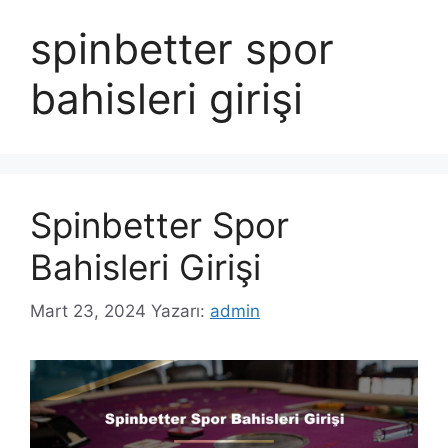
spinbetter spor
bahisleri girişi
Spinbetter Spor
Bahisleri Girişi
Mart 23, 2024
Yazarı:
admin