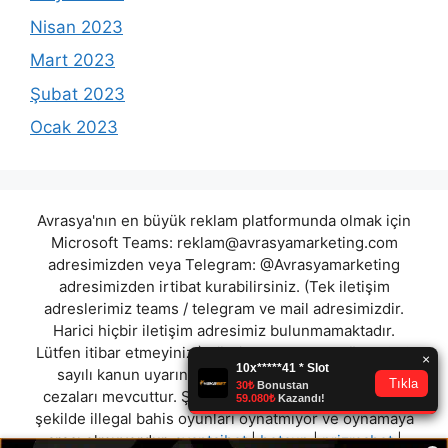
Nisan 2023
Mart 2023
Şubat 2023
Ocak 2023
Avrasya'nın en büyük reklam platformunda olmak için
Microsoft Teams:
reklam@avrasyamarketing.com
adresimizden veya Telegram: @Avrasyamarketing
adresimizden irtibat kurabilirsiniz. (Tek iletişim
adreslerimiz teams / telegram ve mail adresimizdir.
Harici hiçbir iletişim adresimiz bulunmamaktadır.
Lütfen itibar etmeyiniz.) Türkiye yasalarına göre 7258
sayılı kanun uyarınca yasa dışı bahis oynamanın
cezaları mevcuttur. Şu an bulunduğunuz site hiç bir
şekilde illegal bahis oyunları oynatmıyor ve oynamaya
aracı olmuyordur.
avantajbet
|
betcup
|
prizmabet
|