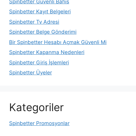
Spinbetter Güvenli Bahis
Spinbetter Kayıt Belgeleri
Spinbetter Tv Adresi
Spinbetter Belge Gönderimi
Bir Spinbetter Hesabı Açmak Güvenli Mi
Spinbetter Kapanma Nedenleri
Spinbetter Giriş İşlemleri
Spinbetter Üyeler
Kategoriler
Spinbetter Promosyonlar