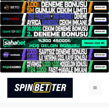
İçeriğe
atla
Menü