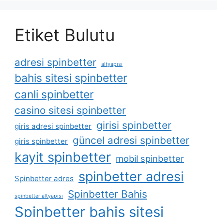
Etiket Bulutu
adresi spinbetter
altyapısı
bahis sitesi spinbetter
canli spinbetter
casino sitesi spinbetter
girisi spinbetter
giris adresi spinbetter
güncel adresi spinbetter
giris spinbetter
kayit spinbetter
mobil spinbetter
spinbetter adresi
Spinbetter adres
Spinbetter Bahis
spinbetter altyapısı
Spinbetter bahis sitesi