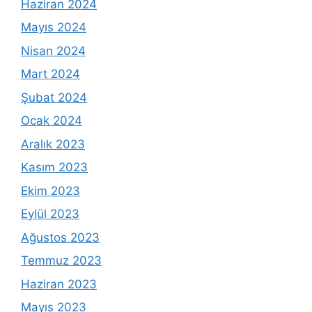
Haziran 2024
Mayıs 2024
Nisan 2024
Mart 2024
Şubat 2024
Ocak 2024
Aralık 2023
Kasım 2023
Ekim 2023
Eylül 2023
Ağustos 2023
Temmuz 2023
Haziran 2023
Mayıs 2023