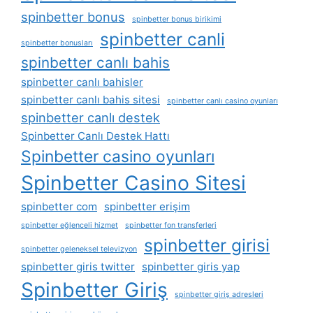
spinbetter bonus
spinbetter bonus birikimi
spinbetter canli
spinbetter bonusları
spinbetter canlı bahis
spinbetter canlı bahisler
spinbetter canlı bahis sitesi
spinbetter canlı casino oyunları
spinbetter canlı destek
Spinbetter Canlı Destek Hattı
Spinbetter casino oyunları
Spinbetter Casino Sitesi
spinbetter com
spinbetter erişim
spinbetter eğlenceli hizmet
spinbetter fon transferleri
spinbetter girisi
spinbetter geleneksel televizyon
spinbetter giris twitter
spinbetter giris yap
Spinbetter Giriş
spinbetter giriş adresleri