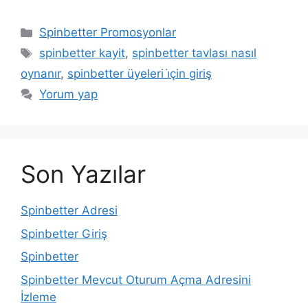
Kategoriler
Spinbetter Promosyonlar
Etiketler
spinbetter kayit
,
spinbetter tavlası nasıl
oynanır
,
spinbetter üyeleri i̇çin giriş
Yorum yap
Son Yazılar
Spinbetter Adresi
Spinbetter Giriş
Spinbetter
Spinbetter Mevcut Oturum Açma Adresini
İzleme