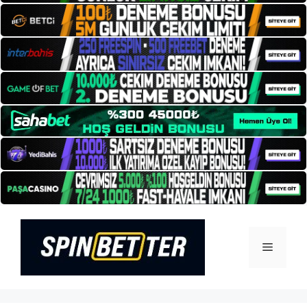
İçeriğe
atla
Menü