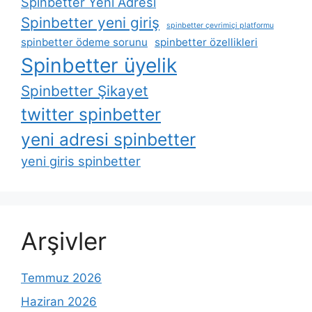
Spinbetter Yeni Adresi
Spinbetter yeni giriş
spinbetter çevrimiçi platformu
spinbetter ödeme sorunu
spinbetter özellikleri
Spinbetter üyelik
Spinbetter Şikayet
twitter spinbetter
yeni adresi spinbetter
yeni giris spinbetter
Arşivler
Temmuz 2026
Haziran 2026