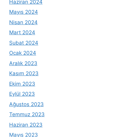
Haziran 2024
Mayıs 2024
Nisan 2024
Mart 2024
Şubat 2024
Ocak 2024
Aralık 2023
Kasım 2023
Ekim 2023
Eylül 2023
Ağustos 2023
Temmuz 2023
Haziran 2023
Mayıs 2023