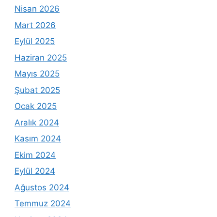
Nisan 2026
Mart 2026
Eylül 2025
Haziran 2025
Mayıs 2025
Şubat 2025
Ocak 2025
Aralık 2024
Kasım 2024
Ekim 2024
Eylül 2024
Ağustos 2024
Temmuz 2024