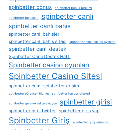
spinbetter bonus
spinbetter bonus birikimi
spinbetter canli
spinbetter bonusları
spinbetter canlı bahis
spinbetter canlı bahisler
spinbetter canlı bahis sitesi
spinbetter canlı casino oyunları
spinbetter canlı destek
Spinbetter Canlı Destek Hattı
Spinbetter casino oyunları
Spinbetter Casino Sitesi
spinbetter com
spinbetter erişim
spinbetter eğlenceli hizmet
spinbetter fon transferleri
spinbetter girisi
spinbetter geleneksel televizyon
spinbetter giris twitter
spinbetter giris yap
Spinbetter Giriş
spinbetter giriş adresleri