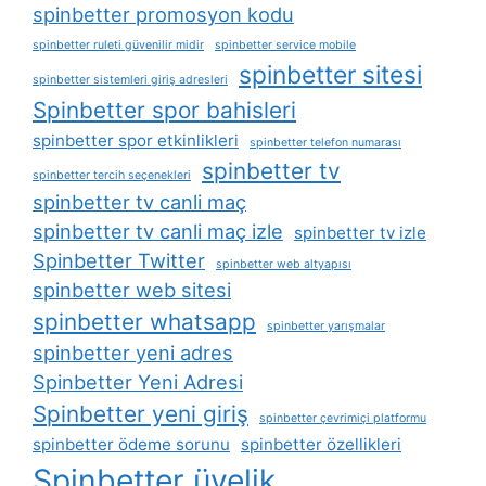
spinbetter promosyon kodu
spinbetter ruleti güvenilir midir
spinbetter service mobile
spinbetter sitesi
spinbetter sistemleri giriş adresleri
Spinbetter spor bahisleri
spinbetter spor etkinlikleri
spinbetter telefon numarası
spinbetter tv
spinbetter tercih seçenekleri
spinbetter tv canli maç
spinbetter tv canli maç izle
spinbetter tv izle
Spinbetter Twitter
spinbetter web altyapısı
spinbetter web sitesi
spinbetter whatsapp
spinbetter yarışmalar
spinbetter yeni adres
Spinbetter Yeni Adresi
Spinbetter yeni giriş
spinbetter çevrimiçi platformu
spinbetter ödeme sorunu
spinbetter özellikleri
Spinbetter üyelik