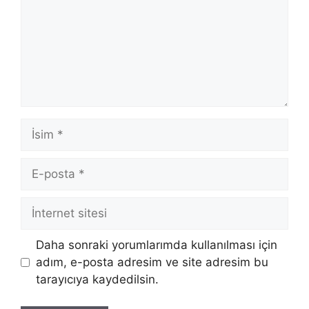
İsim
E-
posta
İnternet
sitesi
Daha sonraki yorumlarımda kullanılması için
adım, e-posta adresim ve site adresim bu
tarayıcıya kaydedilsin.