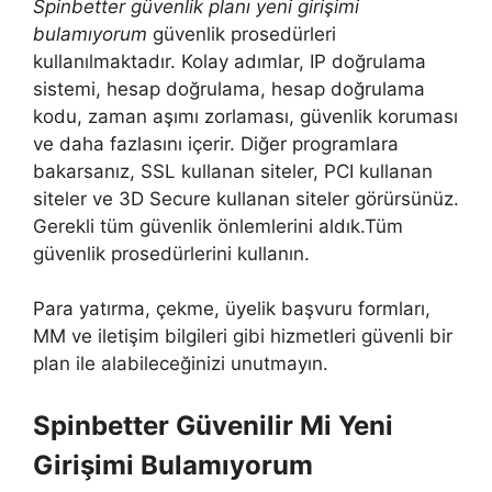
Spinbetter güvenlik planı yeni girişimi
bulamıyorum
güvenlik prosedürleri
kullanılmaktadır. Kolay adımlar, IP doğrulama
sistemi, hesap doğrulama, hesap doğrulama
kodu, zaman aşımı zorlaması, güvenlik koruması
ve daha fazlasını içerir. Diğer programlara
bakarsanız, SSL kullanan siteler, PCI kullanan
siteler ve 3D Secure kullanan siteler görürsünüz.
Gerekli tüm güvenlik önlemlerini aldık.Tüm
güvenlik prosedürlerini kullanın.
Para yatırma, çekme, üyelik başvuru formları,
MM ve iletişim bilgileri gibi hizmetleri güvenli bir
plan ile alabileceğinizi unutmayın.
Spinbetter Güvenilir Mi Yeni
Girişimi Bulamıyorum