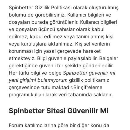
Spinbetter Gizlilik Politikası olarak oluşturulmuş
bölümü de görebilirsiniz. Kullanıcı bilgileri ve
dosyaları burada görüntülenir. Kullanıcı bilgileri
ve dosyaları üçüncü şahıslar olarak kabul
edilmez, kabul edilmez veya tanımlanmış kişi
veya kuruluşlara aktarılmaz. Kişisel verilerin
korunması için yasal çerçevede hareket
etmekteyiz. Bilgi güvenle paylaşılabilir. Belgeler
gerektiğinde güvenli bir şekilde gönderilebilir.
Her türlü bilgi ve belge
Spinbetter güvenilir mi
yeni girişimi bulamıyorum
gizlilik politikamız
çerçevesinde tutulmaktadır.Bir şifreleme
programı kullanılarak veri tabanında saklanır.
Spinbetter Sitesi Güvenilir Mi
Forum katılımcılarına göre bir diğer konu da