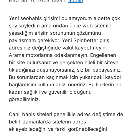
Haziran 10, 2023
Yazarı:
admin
Yeni seobahis girişimi bulamıyorum elbette çok
şey söyledim ama ondan önce web sitemle
yaşadığım erişim sorununun çözümünü
paylaşmam gerekiyor. Yeni Spinbetter giriş
adresiniz değiştiğinde vakit kaybetmeyin.
Arama motorlarına odaklanmayın. Engellenen
bir site bulursanız ve gerçekten hileli bir siteye
tıkladığınızı düşünüyorsanız, siz bir papayasınız.
Bu sorunlardan kaçınmak için yukarıdaki kaydol
bağlantısını kullanmanızı öneririz. Bu linklerin ne
kadar sağlıklı ve güvenilir olduğunu
görebilirsiniz.
Canlı bahis siteleri genellikle adres değiştirse de
belirli zamanlarda sitelerin adres
ekleyebileceğini ve farklı görünebileceğini