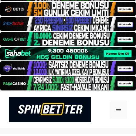
İçeriğe
atla
Menü