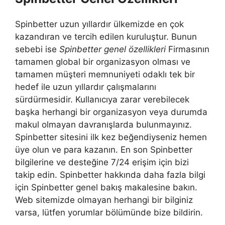
Spinbetter uzun yıllardır ülkemizde en çok
kazandıran ve tercih edilen kuruluştur. Bunun
sebebi ise
Spinbetter genel özellikleri
Firmasının
tamamen global bir organizasyon olması ve
tamamen müşteri memnuniyeti odaklı tek bir
hedef ile uzun yıllardır çalışmalarını
sürdürmesidir. Kullanıcıya zarar verebilecek
başka herhangi bir organizasyon veya durumda
makul olmayan davranışlarda bulunmayınız.
Spinbetter sitesini ilk kez beğendiyseniz hemen
üye olun ve para kazanın. En son Spinbetter
bilgilerine ve desteğine 7/24 erişim için bizi
takip edin. Spinbetter hakkında daha fazla bilgi
için Spinbetter genel bakış makalesine bakın.
Web sitemizde olmayan herhangi bir bilginiz
varsa, lütfen yorumlar bölümünde bize bildirin.