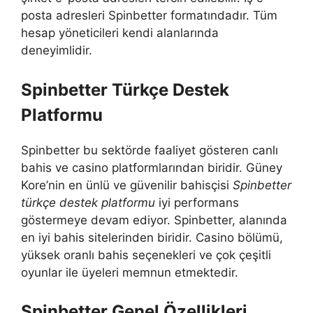
posta adresleri Spinbetter formatındadır. Tüm
hesap yöneticileri kendi alanlarında
deneyimlidir.
Spinbetter Türkçe Destek
Platformu
Spinbetter bu sektörde faaliyet gösteren canlı
bahis ve casino platformlarından biridir. Güney
Kore’nin en ünlü ve güvenilir bahisçisi
Spinbetter
türkçe destek platformu
iyi performans
göstermeye devam ediyor. Spinbetter, alanında
en iyi bahis sitelerinden biridir. Casino bölümü,
yüksek oranlı bahis seçenekleri ve çok çeşitli
oyunlar ile üyeleri memnun etmektedir.
Spinbetter Genel Özellikleri