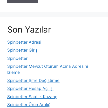
Son Yazılar
Spinbetter Adresi
Spinbetter Giriş
Spinbetter
Spinbetter Mevcut Oturum Açma Adresini
İzleme
Spinbetter Şifre Değiştirme
Spinbetter Hesap Açılışı
Spinbetter Saatlik Kazanç
Spinbetter Ürün Aralığı