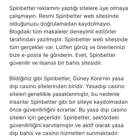
Spinbetter reklamını yaptığı sitelere üye olmaya
çalışmayın. Resmi Spinbetter web sitesinde
olduğunuzu doğrulamadan kaydolmayın.
Blogdaki tüm makaleler deneyimli editörler
tarafından yazılmıştır. Spinbetter web sitesinde
tüm gerçekler var. Lütfen görüş ve önerilerinizi
bize e-posta ile gönderin. Evet, Spinbetter
güvenilir ve lisanslı bir bahis sitesidir.
Bildiğiniz gibi Spinbetter, Güney Kore’nin yasa
dışı casino sitelerinden biridir. Yasadışı casino
siteleri genellikle yasaklanmıştır, bu nedenle
insanlar Spinbetter gibi bir siteye kaydolmadan
önce güvenilirliğini sorarlar. Bu yasa dışı casino
siteleri için geçerlidir. Spinbetter, sektördeki
güvenilirliğini kanıtlamıştır ve aktif olarak yasa
dışı bahis ve casino hizmetleri sunmaktadır.