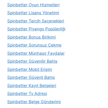
Spinbetter Oyun Hizmetleri
Spinbetter Lisans Yönetimi
Spinbetter Tercih Seçenekleri
Spinbetter Piyango Popülerliği
Spinbetter Bonus Birikimi
Spinbetter Sorunsuz Çekme
Spinbetter Münhasır Faydalar
Spinbetter Güvenilir Bahis
Spinbetter Mobil Erişim
Spinbetter Güvenli Bahis
Spinbetter Kayıt Belgeleri
Spinbetter Tv Adresi
Spinbetter Belge Gönderimi