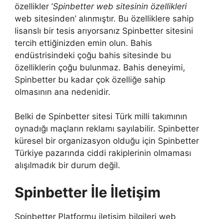
özellikler ‘
Spinbetter web sitesinin özellikleri
web sitesinden’ alınmıştır. Bu özelliklere sahip
lisanslı bir tesis arıyorsanız Spinbetter sitesini
tercih ettiğinizden emin olun. Bahis
endüstrisindeki çoğu bahis sitesinde bu
özelliklerin çoğu bulunmaz. Bahis deneyimi,
Spinbetter bu kadar çok özelliğe sahip
olmasının ana nedenidir.
Belki de Spinbetter sitesi Türk milli takımının
oynadığı maçların reklamı sayılabilir. Spinbetter
küresel bir organizasyon olduğu için Spinbetter
Türkiye pazarında ciddi rakiplerinin olmaması
alışılmadık bir durum değil.
Spinbetter İle İletişim
Spinbetter Platformu iletişim bilgileri web