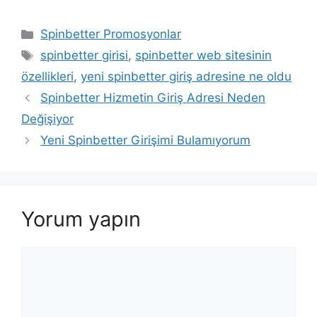
Kategoriler
Spinbetter Promosyonlar
Etiketler
spinbetter girisi
,
spinbetter web sitesinin
özellikleri
,
yeni spinbetter giriş adresine ne oldu
Spinbetter Hizmetin Giriş Adresi Neden
Değişiyor
Yeni Spinbetter Girişimi Bulamıyorum
Yorum yapın
Yorum