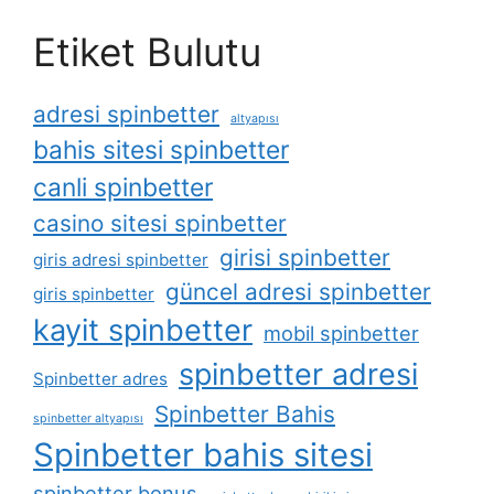
Etiket Bulutu
adresi spinbetter
altyapısı
bahis sitesi spinbetter
canli spinbetter
casino sitesi spinbetter
girisi spinbetter
giris adresi spinbetter
güncel adresi spinbetter
giris spinbetter
kayit spinbetter
mobil spinbetter
spinbetter adresi
Spinbetter adres
Spinbetter Bahis
spinbetter altyapısı
Spinbetter bahis sitesi
spinbetter bonus