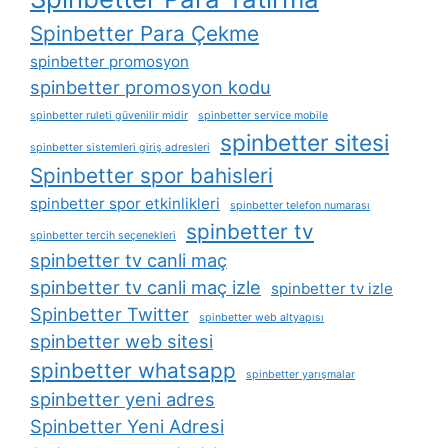
Spinbetter Para Çekme
spinbetter promosyon
spinbetter promosyon kodu
spinbetter ruleti güvenilir midir
spinbetter service mobile
spinbetter sitesi
spinbetter sistemleri giriş adresleri
Spinbetter spor bahisleri
spinbetter spor etkinlikleri
spinbetter telefon numarası
spinbetter tv
spinbetter tercih seçenekleri
spinbetter tv canli maç
spinbetter tv canli maç izle
spinbetter tv izle
Spinbetter Twitter
spinbetter web altyapısı
spinbetter web sitesi
spinbetter whatsapp
spinbetter yarışmalar
spinbetter yeni adres
Spinbetter Yeni Adresi