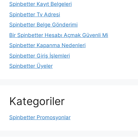
Spinbetter Kayıt Belgeleri
Spinbetter Tv Adresi
Spinbetter Belge Gönderimi
Bir Spinbetter Hesabı Açmak Güvenli Mi
Spinbetter Kapanma Nedenleri
Spinbetter Giriş İşlemleri
Spinbetter Üyeler
Kategoriler
Spinbetter Promosyonlar