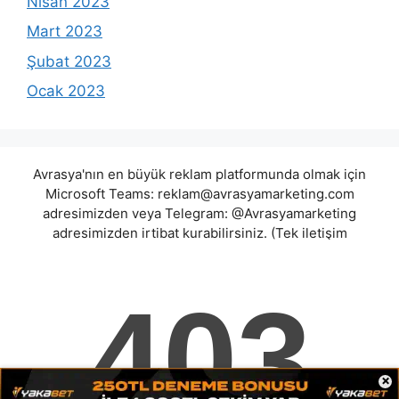
Nisan 2023
Mart 2023
Şubat 2023
Ocak 2023
Avrasya'nın en büyük reklam platformunda olmak için
Microsoft Teams:
reklam@avrasyamarketing.com
adresimizden veya Telegram: @Avrasyamarketing
adresimizden irtibat kurabilirsiniz. (Tek iletişim
adreslerimiz teams / telegram ve mail adresimizdir.
Harici hiçbir iletişim adresimiz bulunmamaktadır.
Lütfen itibar etmeyiniz.) Türkiye yasalarına göre 7258
sayılı kanun uyarınca yasa dışı bahis oynamanın
cezaları mevcuttur. Şu an bulunduğunuz site hiç bir
şekilde illegal bahis oyunları oynatmıyor ve oynamaya
aracı olmuyordur.
avantajbet
|
betcup
|
prizmabet
|
×
betpipo
|
ondobet
|
betlena
|
iddaci
|
betloves