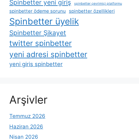
Spinbetter yeni giriş
spinbetter çevrimiçi platformu
spinbetter ödeme sorunu
spinbetter özellikleri
Spinbetter üyelik
Spinbetter Şikayet
twitter spinbetter
yeni adresi spinbetter
yeni giris spinbetter
Arşivler
Temmuz 2026
Haziran 2026
Nisan 2026