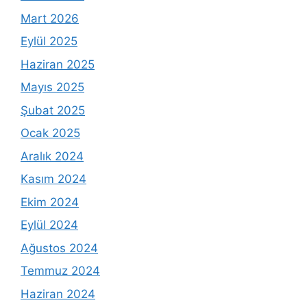
Mart 2026
Eylül 2025
Haziran 2025
Mayıs 2025
Şubat 2025
Ocak 2025
Aralık 2024
Kasım 2024
Ekim 2024
Eylül 2024
Ağustos 2024
Temmuz 2024
Haziran 2024