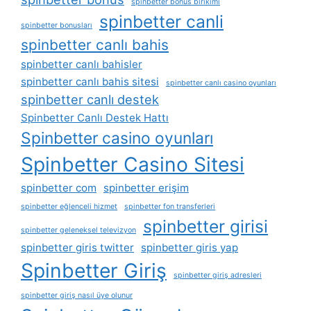
spinbetter bonus birikimi
spinbetter canli
spinbetter bonusları
spinbetter canlı bahis
spinbetter canlı bahisler
spinbetter canlı bahis sitesi
spinbetter canlı casino oyunları
spinbetter canlı destek
Spinbetter Canlı Destek Hattı
Spinbetter casino oyunları
Spinbetter Casino Sitesi
spinbetter com
spinbetter erişim
spinbetter eğlenceli hizmet
spinbetter fon transferleri
spinbetter girisi
spinbetter geleneksel televizyon
spinbetter giris twitter
spinbetter giris yap
Spinbetter Giriş
spinbetter giriş adresleri
spinbetter giriş nasıl üye olunur