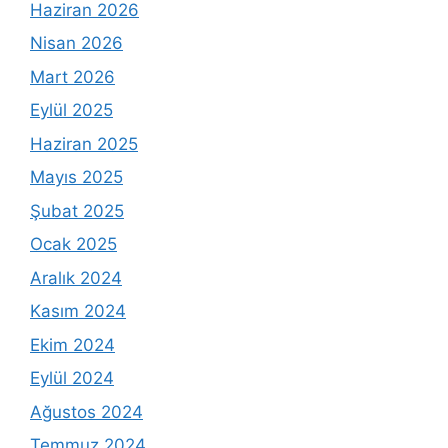
Haziran 2026
Nisan 2026
Mart 2026
Eylül 2025
Haziran 2025
Mayıs 2025
Şubat 2025
Ocak 2025
Aralık 2024
Kasım 2024
Ekim 2024
Eylül 2024
Ağustos 2024
Temmuz 2024