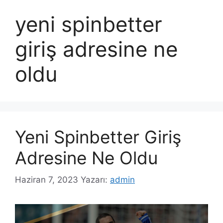
yeni spinbetter
giriş adresine ne
oldu
Yeni Spinbetter Giriş
Adresine Ne Oldu
Haziran 7, 2023
Yazarı:
admin