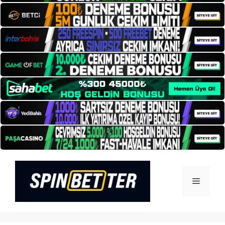
İçeriğe
atla
Menü